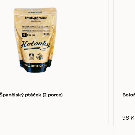
Španělský ptáček (2 porce)
Bolo
98 K