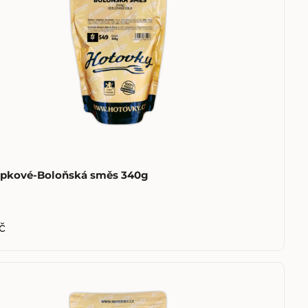
epkové-Boloňská směs 340g
č