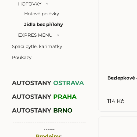
HOTOVKY
Hotové polévky
Jídla bez přílohy
EXPRES MENU
Spací pytle, karimatky
Poukazy
Bezlepkové -
AUTOSTANY
OSTRAVA
AUTOSTANY
PRAHA
114 Kč
AUTOSTANY
BRNO
----------------------------------------
------
Prodejny
: