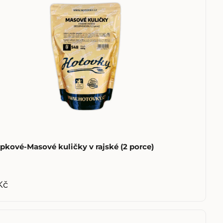
pkové-Masové kuličky v rajské (2 porce)
Kč