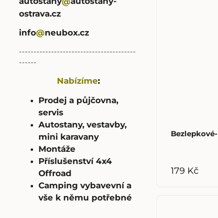
autostany
autostany-
@
ostrava.cz
info
@
neubox.cz
----------------------------------------
------
Nabízíme
:
Prodej a půjčovna,
servis
Autostany, vestavby,
Bezlepkové-K
mini karavany
Montáže
Příslušenství 4x4
179 Kč
Offroad
Camping vybavevní a
vše k němu potřebné