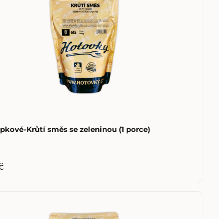
pkové-Krůtí směs se zeleninou (1 porce)
č