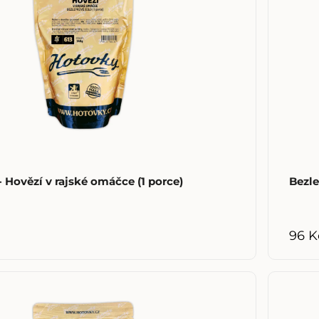
 Hovězí v rajské omáčce (1 porce)
Bezl
96 K