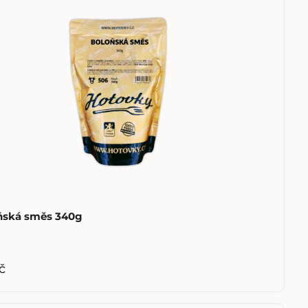
ňská směs 340g
č