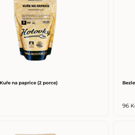
uře na paprice (2 porce)
Bezle
96 K