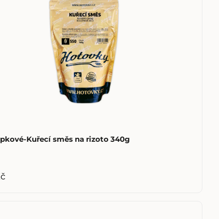
pkové-Kuřecí směs na rizoto 340g
Kč