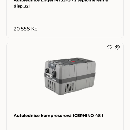
Autolednice Engel MT35FS - s teploměrem a
disp.32l
20 558 Kč
Autolednice kompresorová ICERHINO 48 l