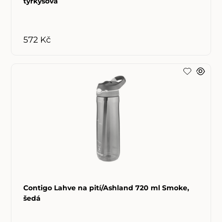
tyrkysová
572 Kč
Contigo Lahve na pití/Ashland 720 ml Smoke,
šedá