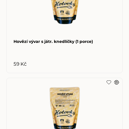
Hovězí vývar s játr. knedlíčky (1 porce)
59 Kč