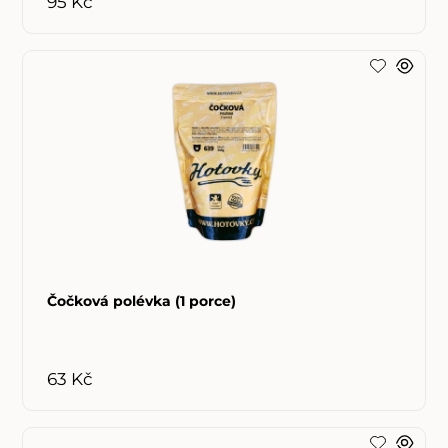
95 Kč
Čočková polévka (1 porce)
63 Kč