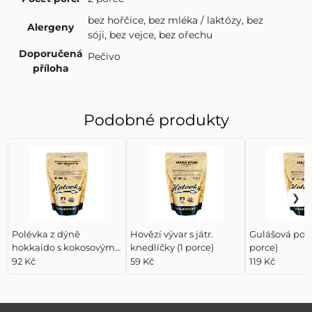
bez hořčice
,
bez mléka / laktózy
,
bez
Alergeny
sóji
,
bez vejce
,
bez ořechu
Doporučená
Pečivo
příloha
Podobné produkty
Polévka z dýně
Hovězí vývar s játr.
Gulášová polé
hokkaido s kokosovým
knedlíčky (1 porce)
porce)
mlékem (2 porce)
92 Kč
59 Kč
119 Kč