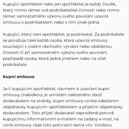
Kupující spotřebitel nebo jen spotřebitel je každý člověk,
který mimo rámec své podnikatelské činnosti nebo mimo
rámec samostatného výkonu svého povolání uzavírá
smlouvu s podnikatelem nebo s ním jinak jedná.
Kupující, který není spotřebitel, je podnikatel. Za podnikatele
se považuje také každá osoba, která uzavírá smlouvy
související s vlastní obchodní, výrobní nebo obdobnou
činností či při samostatném výkonu svého povolání,
popřípadě osoba, která jedná jménem nebo na účet
podnikatele
Kupní smlouva
Je-li kupujícím spotřebitel, návrhem k uzavření kupní
smlouvy (nabídkou) je umístění nabízeného zboží
dodavatelem na stránky, kupní smlouva vzniká odesláním
objednávky kupujícím–spotřebitelem a přijetím objednávky
dodavatelem. Toto přijetí dodavatel neprodleně potvrdí
kupujícímu informativním e-mailem na zadaný e-mail, na
vznik smlouvy však toto potvrzení nemá vliv. Vzniklou