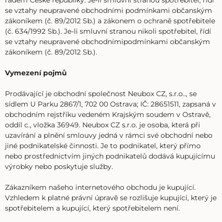
řádem České republiky. Je-li smluvní stranou spotřebitel, řídí
se vztahy neupravené obchodními podmínkami občanským
zákoníkem (č. 89/2012 Sb.) a zákonem o ochraně spotřebitele
(č. 634/1992 Sb.). Je-li smluvní stranou nikoli spotřebitel, řídí
se vztahy neupravené obchodnímipodmínkami občanským
zákoníkem (č. 89/2012 Sb.).
Vymezení pojmů
Prodávající je obchodní společnost Neubox CZ, s.r.o.., se
sídlem U Parku 2867/1, 702 00 Ostrava; IČ: 28651511, zapsaná v
obchodním rejstříku vedeném Krajským soudem v Ostravě,
oddíl c., vložka 36949. Neubox CZ s.r.o. je osoba, která při
uzavírání a plnění smlouvy jedná v rámci své obchodní nebo
jiné podnikatelské činnosti. Je to podnikatel, který přímo
nebo prostřednictvím jiných podnikatelů dodává kupujícímu
výrobky nebo poskytuje služby.
Zákazníkem našeho internetového obchodu je kupující.
Vzhledem k platné právní úpravě se rozlišuje kupující, který je
spotřebitelem a kupující, který spotřebitelem není.