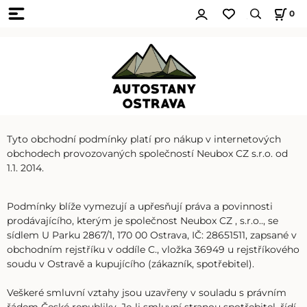
0
Tyto obchodní podmínky platí pro nákup v internetových
obchodech provozovaných společností Neubox CZ s.r.o. od
1.1. 2014.
Podmínky blíže vymezují a upřesňují práva a povinnosti
prodávajícího, kterým je společnost Neubox CZ , s.r.o.., se
sídlem U Parku 2867/1, 170 00 Ostrava, IČ: 28651511, zapsané v
obchodním rejstříku v oddíle C., vložka 36949 u rejstříkového
soudu v Ostravě a kupujícího (zákazník, spotřebitel).
Veškeré smluvní vztahy jsou uzavřeny v souladu s právním