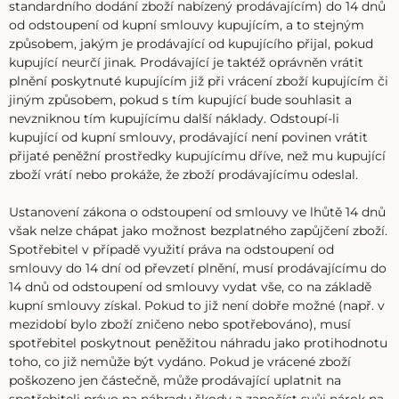
standardního dodání zboží nabízený prodávajícím) do 14 dnů
od odstoupení od kupní smlouvy kupujícím, a to stejným
způsobem, jakým je prodávající od kupujícího přijal, pokud
kupující neurčí jinak. Prodávající je taktéž oprávněn vrátit
plnění poskytnuté kupujícím již při vrácení zboží kupujícím či
jiným způsobem, pokud s tím kupující bude souhlasit a
nevzniknou tím kupujícímu další náklady. Odstoupí-li
kupující od kupní smlouvy, prodávající není povinen vrátit
přijaté peněžní prostředky kupujícímu dříve, než mu kupující
zboží vrátí nebo prokáže, že zboží prodávajícímu odeslal.
Ustanovení zákona o odstoupení od smlouvy ve lhůtě 14 dnů
však nelze chápat jako možnost bezplatného zapůjčení zboží.
Spotřebitel v případě využití práva na odstoupení od
smlouvy do 14 dní od převzetí plnění, musí prodávajícímu do
14 dnů od odstoupení od smlouvy vydat vše, co na základě
kupní smlouvy získal. Pokud to již není dobře možné (např. v
mezidobí bylo zboží zničeno nebo spotřebováno), musí
spotřebitel poskytnout peněžitou náhradu jako protihodnotu
toho, co již nemůže být vydáno. Pokud je vrácené zboží
poškozeno jen částečně, může prodávající uplatnit na