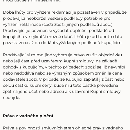
možnost se s nimi seznámit.
Doba lhůty pro vyřízení reklamací je pozastaven v případě, že
prodávající neobdržel veškeré podklady potřebné pro
vyřízení reklamace (části zboží, jiných podkladů apod.).
Prodávající je povinen si vyžádat doplnění podkladů od
kupujícího v nejkratší možné době. Lhůta je od tohoto data
pozastavena až do dodání vyžádaných podkladů kupujícím.
Prodávající si mimo jiné vyhrazuje právo zrušit objednávku
nebo její část před uzavřením kupní smlouvy, na základě
dohody s kupujícím, v těchto případech: zboží se již nevyrábí
nebo nedodává nebo se výrazným způsobem změnila cena
dodavatele zboží. V případě, že Kupující zaplatil již část nebo
celou částku kupní ceny, bude mu tato částka převedena
zpět na jeho účet nebo adresu a k uzavření Kupní smlouvy
nedojde.
Práva z vadného plnění
Práva a povinnosti smluvních stran ohledně práv z vadného