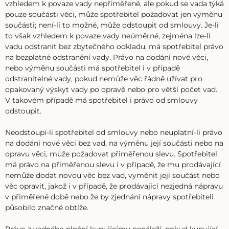
vzhledem k povaze vady nepřiměřené, ale pokud se vada týká
pouze součásti věci, může spotřebitel požadovat jen výměnu
součásti; není-li to možné, může odstoupit od smlouvy. Je-li
to však vzhledem k povaze vady neúměrné, zejména lze-li
vadu odstranit bez zbytečného odkladu, má spotřebitel právo
na bezplatné odstranění vady. Právo na dodání nové věci,
nebo výměnu součásti má spotřebitel i v případě
odstranitelné vady, pokud nemůže věc řádně užívat pro
opakovaný výskyt vady po opravě nebo pro větší počet vad.
V takovém případě má spotřebitel i právo od smlouvy
odstoupit.
Neodstoupí-li spotřebitel od smlouvy nebo neuplatní-li právo
na dodání nové věci bez vad, na výměnu její součásti nebo na
opravu věci, může požadovat přiměřenou slevu. Spotřebitel
má právo na přiměřenou slevu i v případě, že mu prodávající
nemůže dodat novou věc bez vad, vyměnit její součást nebo
věc opravit, jakož i v případě, že prodávající nezjedná nápravu
v přiměřené době nebo že by zjednání nápravy spotřebiteli
působilo značné obtíže.