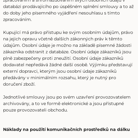
zpracováním a shromažďováním svých osobních údajů v
databázi prodávajícího po úspěšném splnění smlouvy a to až
do doby jeho písemného vyjádření nesouhlasu s tímto
zpracováním.
Kupující má právo přístupu ke svým osobním údajům, právo
na jejich opravu včetně dalších zákonných práv k těmto
údajům. Osobní údaje je možno na základě písemné žádosti
zákazníka odstranit z databáze. Osobní údaje zákazníků jsou
plně zabezpečeny proti zneužití. Osobní údaje zákazníků
dodavatel nepředává žádné další osobě. Výjimku představují
externí dopravci, kterým jsou osobní údaje zákazníků
předávány v minimálním rozsahu, který je nutný pro
doručení zboží.
Jednotlivé smlouvy jsou po svém uzavření provozovatelem
archivovány, a to ve formě elektronické a jsou přístupné
pouze provozovateli obchodu.
Náklady na použití komunikačních prostředků na dálku