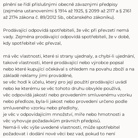
plnění se řídí příslušnými obecně závaznými předpisy
(zejména ustanoveními § 1914 až 1925, § 2099 až 2117 a § 2161
až 2174 zákona č. 89/2012 Sb., občanského zákoníku).
Prodávající odpovídá spotřebiteli, že věc při převzetí nemá
vady. Zejména prodávající odpovídá spotřebiteli, že v době,
kdy spotřebitel věc převzal,
má věc vlastnosti, které si strany ujednaly, a chybí-li ujednání,
takové vlastnosti, které prodávající nebo výrobce popsal
nebo které kupující očekával s ohledem na povahu zboží a na
základě reklamy jimi prováděné,
se věc hodí k účelu, který pro její použití prodávající uvádí
nebo ke kterému se věc tohoto druhu obvykle používá,
věc odpovídá jakostí nebo provedením smluvenému vzorku
nebo předloze, byla-li jakost nebo provedení určeno podle
smluveného vzorku nebo předlohy,
je věc v odpovídajícím množství, míře nebo hmotnosti a
věc vyhovuje požadavkům právních předpisů.
Nemá-li věc výše uvedené vlastnosti, může spotřebitel
požadovat i dodání nové věci bez vad, pokud to není