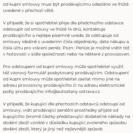
od kupní smlouvy musí být prodávajícímu odesláno ve lhůtě
uvedené v přechozí větě.
V případě, že si spotřebitel přeje dle předchozího odstavce
odstoupit od smlouvy ve lhůtě 14 dnů, kontaktuje
prodávajícího a nejlépe písemně uvede, že odstupuje od
smlouvy ideálně s uvedením čísla objednávky, data nákupu a
čísla účtu pro vrácení peněz. Pozn.: Peníze je možné vrátit též
v hotovosti v sídle společnosti nebo na některé z provozoven.
Pro odstoupení od kupní smlouvy může spotřebitel využit
též vzorový formulář poskytovaný prodávajícím. Odstoupení
od kupní smlouvy může spotřebitel zasílat mimo jiné na
adresu provozovny prodávajícího či na adresu elektronické
pošty prodávajícího info@autostany-ostrava.cz.
V případě, že kupující dle přechozích odstavců odstoupí od
smlouvy, vrátí prodávající peněžní prostředky přijaté od
kupujícího (kromě částky představující dodatečné náklady na
dodání zboží vzniklé v důsledku kupující zvoleného způsobu
dodání zboží, který je jiný než nejlevnější způsob