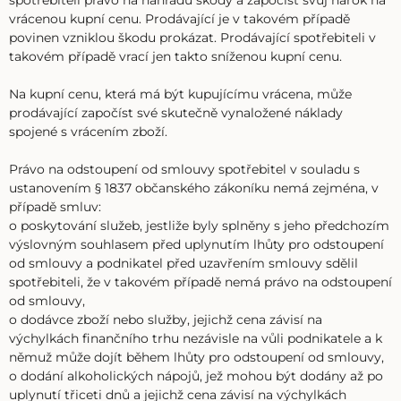
spotřebiteli právo na náhradu škody a započíst svůj nárok na
vrácenou kupní cenu. Prodávající je v takovém případě
povinen vzniklou škodu prokázat. Prodávající spotřebiteli v
takovém případě vrací jen takto sníženou kupní cenu.
Na kupní cenu, která má být kupujícímu vrácena, může
prodávající započíst své skutečně vynaložené náklady
spojené s vrácením zboží.
Právo na odstoupení od smlouvy spotřebitel v souladu s
ustanovením § 1837 občanského zákoníku nemá zejména, v
případě smluv:
o poskytování služeb, jestliže byly splněny s jeho předchozím
výslovným souhlasem před uplynutím lhůty pro odstoupení
od smlouvy a podnikatel před uzavřením smlouvy sdělil
spotřebiteli, že v takovém případě nemá právo na odstoupení
od smlouvy,
o dodávce zboží nebo služby, jejichž cena závisí na
výchylkách finančního trhu nezávisle na vůli podnikatele a k
němuž může dojít během lhůty pro odstoupení od smlouvy,
o dodání alkoholických nápojů, jež mohou být dodány až po
uplynutí třiceti dnů a jejichž cena závisí na výchylkách