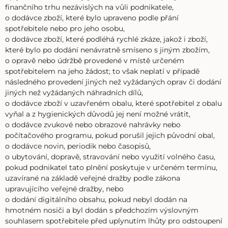
finančního trhu nezávislých na vůli podnikatele,
o dodávce zboží, které bylo upraveno podle přání
spotřebitele nebo pro jeho osobu,
o dodávce zboží, které podléhá rychlé zkáze, jakož i zboží,
které bylo po dodání nenávratně smíseno s jiným zbožím,
o opravě nebo údržbě provedené v místě určeném
spotřebitelem na jeho žádost; to však neplatí v případě
následného provedení jiných než vyžádaných oprav či dodání
jiných než vyžádaných náhradních dílů,
o dodávce zboží v uzavřeném obalu, které spotřebitel z obalu
vyňal a z hygienických důvodů jej není možné vrátit,
o dodávce zvukové nebo obrazové nahrávky nebo
počítačového programu, pokud porušil jejich původní obal,
o dodávce novin, periodik nebo časopisů,
o ubytování, dopravě, stravování nebo využití volného času,
pokud podnikatel tato plnění poskytuje v určeném termínu,
uzavírané na základě veřejné dražby podle zákona
upravujícího veřejné dražby, nebo
o dodání digitálního obsahu, pokud nebyl dodán na
hmotném nosiči a byl dodán s předchozím výslovným
souhlasem spotřebitele před uplynutím lhůty pro odstoupení