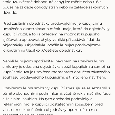
smlouvu (včetně dohodnuté ceny) lze měnit nebo rušit
pouze na základě dohody stran nebo na základě zákonných
důvodů.
Před zasláním objednávky prodávajícímu je kupujícímu
umožněno zkontrolovat a měnit údaje, které do objednávky
kupující vložil, a to i s ohledem na možnost kupujícího
zjišťovat a opravovat chyby vzniklé při zadávání dat do
objednávky. Objednávku odešle kupující prodávajícímu
kliknutím na tlačítko „Odešlete objednávku“.
Není-li kupujícím spotřebitel, návrhem na uzavření kupní
smlouvy je odeslaná objednávka zboží kupujícím a samotná
kupní smlouva je uzavřena momentem doručení závazného
souhlasu prodávajícího kupujícímu s tímto jeho návrhem.
Uzavřením kupní smlouvy kupující stvrzuje, že se seznámil s
těmito obchodními podmínkami, včetně reklamačního řádu,
a že s nimi souhlasí. Na tyto obchodní podmínky a
reklamační řád je kupující dostatečným způsobem před
vlastním uskutečněním objednávky upozorněn a má