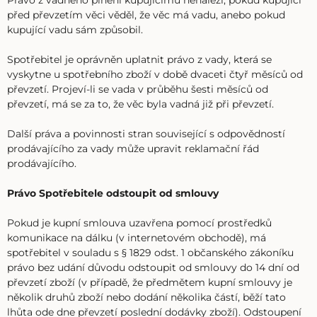
Právo z vadného plnění kupujícímu nenáleží, pokud kupující
před převzetím věci věděl, že věc má vadu, anebo pokud
kupující vadu sám způsobil.
Spotřebitel je oprávněn uplatnit právo z vady, která se
vyskytne u spotřebního zboží v době dvaceti čtyř měsíců od
převzetí. Projeví-li se vada v průběhu šesti měsíců od
převzetí, má se za to, že věc byla vadná již při převzetí.
Další práva a povinnosti stran související s odpovědností
prodávajícího za vady může upravit reklamační řád
prodávajícího.
Právo Spotřebitele odstoupit od smlouvy
Pokud je kupní smlouva uzavřena pomocí prostředků
komunikace na dálku (v internetovém obchodě), má
spotřebitel v souladu s § 1829 odst. 1 občanského zákoníku
právo bez udání důvodu odstoupit od smlouvy do 14 dní od
převzetí zboží (v případě, že předmětem kupní smlouvy je
několik druhů zboží nebo dodání několika částí, běží tato
lhůta ode dne převzetí poslední dodávky zboží). Odstoupení