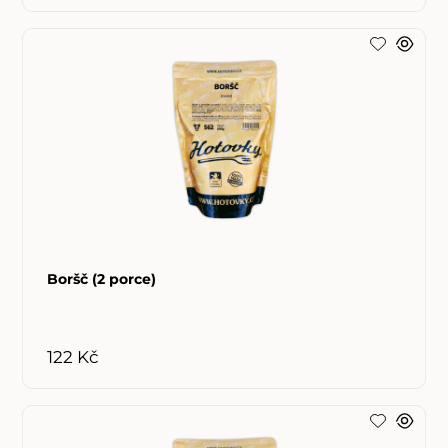
Boršč (2 porce)
122 Kč