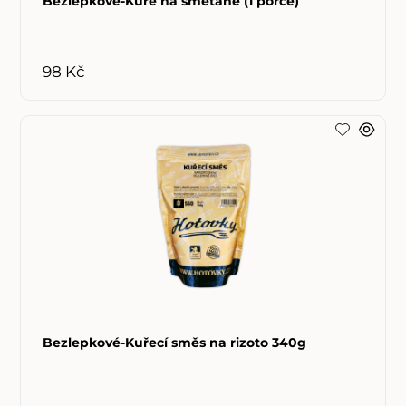
Bezlepkové-Kuře na smetaně (1 porce)
98 Kč
Bezlepkové-Kuřecí směs na rizoto 340g