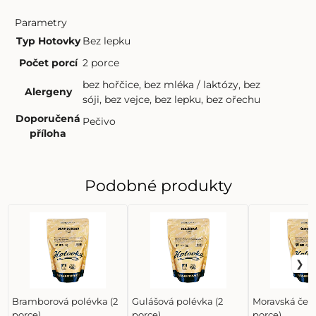
Parametry
Typ Hotovky
Bez lepku
Počet porcí
2 porce
bez hořčice
,
bez mléka / laktózy
,
bez
Alergeny
sóji
,
bez vejce
,
bez lepku
,
bez ořechu
Doporučená
Pečivo
příloha
Podobné produkty
Bramborová polévka (2
Gulášová polévka (2
Moravská čes
porce)
porce)
porce)