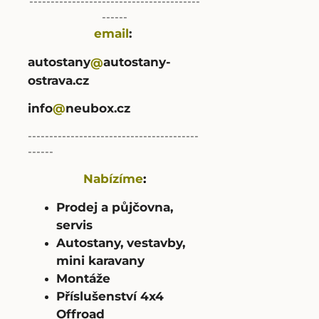
----------------------------------------
------
email
:
autostany
autostany-
@
ostrava.cz
info
@
neubox.cz
----------------------------------------
------
Nabízíme
:
Prodej a půjčovna,
servis
Autostany, vestavby,
mini karavany
Montáže
Příslušenství 4x4
Offroad