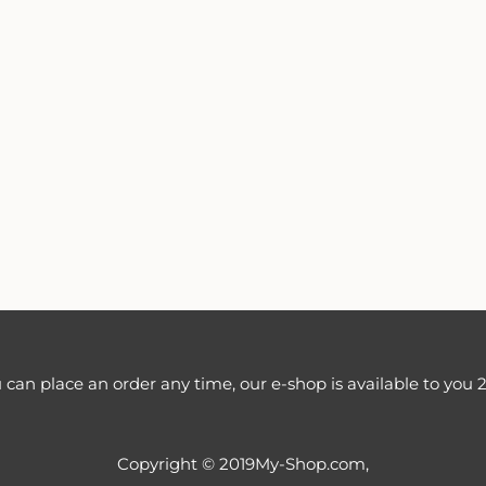
 can place an order any time, our e-shop is available to you 2
Copyright © 2019My-Shop.com,