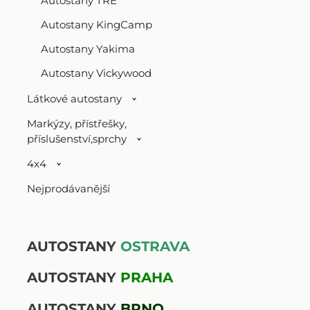
Autostany TRE
Autostany KingCamp
Autostany Yakima
Autostany Vickywood
Látkové autostany
Markýzy, přístřešky,
příslušenství,sprchy
4x4
Nejprodávanější
AUTOSTANY
OSTRAVA
AUTOSTANY
PRAHA
AUTOSTANY
BRNO