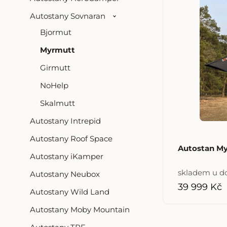
Autostany Sovnaran
Bjormut
Myrmutt
Girmutt
NoHelp
Skalmutt
Autostany Intrepid
Autostany Roof Space
Autostan M
Autostany iKamper
skladem u d
Autostany Neubox
39 999 Kč
Autostany Wild Land
Autostany Moby Mountain