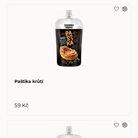
Paštika krůtí
59 Kč