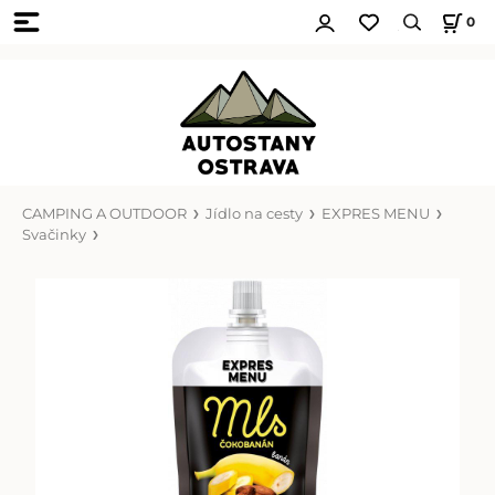
0
CAMPING A OUTDOOR
Jídlo na cesty
EXPRES MENU
Svačinky