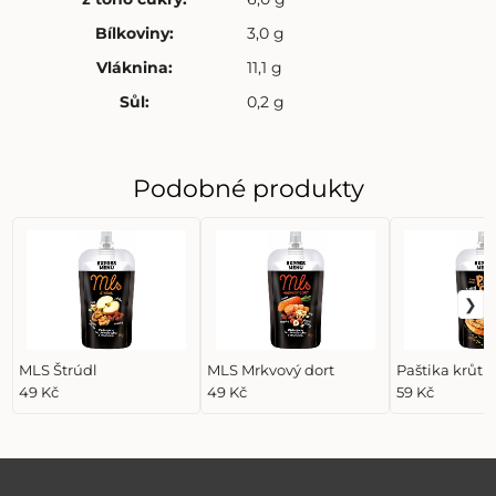
Bílkoviny
:
3,0 g
Vláknina
:
11,1 g
Sůl
:
0,2 g
Podobné produkty
MLS Štrúdl
MLS Mrkvový dort
Paštika krůtí
49 Kč
49 Kč
59 Kč