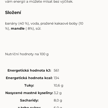
vám energii a můžete mlsat bez výčitek.
Složení
banány (40 %), voda, pražené kakaové boby (10
%),
mandle
( 8%), sůl.
Nutriční hodnoty na 100 g
Energetická hodnota kJ
:
561
Energetická hodnota kcal
:
134
Tuky
:
10,6 g
Nasycené mastné kyseliny
:
3,2 g
Sacharidy
:
8,0 g
z toho cukry
:
6,0 g