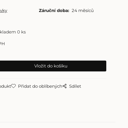
vky
Záruční doba:
24 měsíců
skladem 0 ks
PH
odukt
Přidat do oblíbených
Sdílet