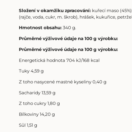
Složení v okamžiku zpracování:
kuřecí maso (45%)
(rajče, voda, cukr, m. škrob), hrášek, kukuřice, petrže
Hmotnost obsahu:
340 g.
Průměrné výživové údaje na 100 g výrobku:
Průměrné výživové údaje na 100 g výrobku:
Energetická hodnota 704 kJ/168 kcal
Tuky 4,59 g
Z toho nasycené mastné kyseliny 0,40 g
Sacharidy 13,59 g
Z toho cukry 1,80 g
Bílkoviny 14,20 g
Sůl 1,51 g