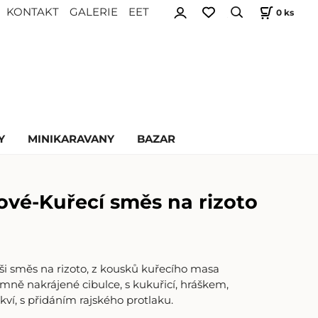
KONTAKT
GALERIE
EET
0
ks
Y
MINIKARAVANY
BAZAR
ové-Kuřecí směs na rizoto
ši směs na rizoto, z kousků kuřecího masa
mně nakrájené cibulce, s kukuřicí, hráškem,
ví, s přidáním rajského protlaku.