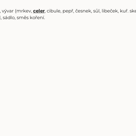
, vývar (mrkev,
celer
, cibule, pepř, česnek, sůl, libeček, kuř. s
l, sádlo, směs koření.