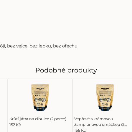
óji
,
bez vejce
,
bez lepku
,
bez ořechu
Podobné produkty
Krůtí játra na cibulce (2 porce)
Vepřové s krémovou
žampionovou omáčkou (2
152 Kč
porce)
156 Kč