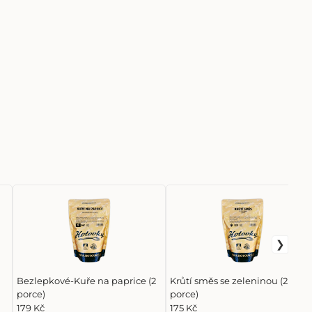
Bezlepkové-Kuře na paprice (2
Krůtí směs se zeleninou (2
porce)
porce)
179 Kč
175 Kč