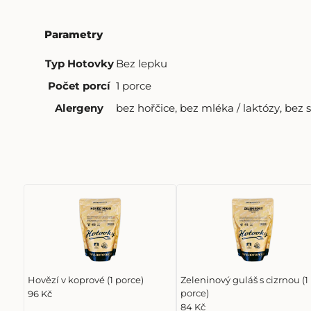
Parametry
Typ Hotovky
Bez lepku
Počet porcí
1 porce
Alergeny
bez hořčice
,
bez mléka / laktózy
,
bez s
Hovězí v koprové (1 porce)
Zeleninový guláš s cizrnou (1
porce)
96 Kč
84 Kč