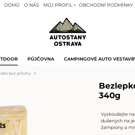
DOMŮ
O NÁS
MŮJ PROFIL
OBCHODNÍ PODMÍNKY
UTDOOR
PŮJČOVNA
CAMPINGOVÉ AUTO VESTAVB
Jídla bez přílohy
Bezlepk
340g
Vyzkoušejte na
dušených na je
žampiony a mrk