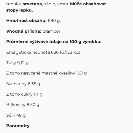
mouka,
smetana
, sádlo, kmín.
Může obsahovat
stopy
lepku
.
Hmotnost obsahu:
680 g.
Vhodná příloha:
brambor.
Průměrné výživové údaje na 100 g výrobku:
Energetická hodnota 636 kJ/152 kcal
Tuky 9,12 g
Z toho nasycené mastné kyseliny 1,61 g
Sacharidy 8,35 g
Z toho cukry 1,7 g
Bílkoviny 8,50 g
Sůl 1,48 g
Parametry