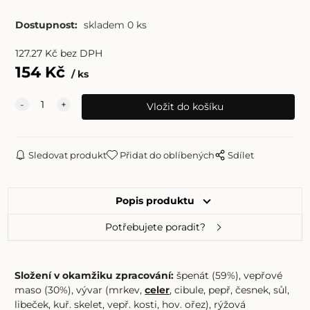
Dostupnost:
skladem 0 ks
127.27
Kč
bez DPH
154
Kč
ks
Sledovat produkt
Přidat do oblíbených
Sdílet
Popis produktu
Potřebujete poradit?
Složení v okamžiku zpracování:
špenát (59%), vepřové
maso (30%), vývar (mrkev,
celer
, cibule, pepř, česnek, sůl,
libeček, kuř. skelet, vepř. kosti, hov. ořez), rýžová