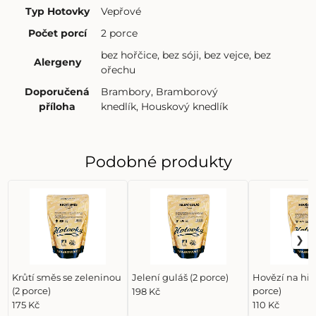
Typ Hotovky
Vepřové
Počet porcí
2 porce
bez hořčice
,
bez sóji
,
bez vejce
,
bez
Alergeny
ořechu
Doporučená
Brambory
,
Bramborový
příloha
knedlík
,
Houskový knedlík
Podobné produkty
Krůtí směs se zeleninou
Jelení guláš (2 porce)
Hovězí na hří
(2 porce)
porce)
198 Kč
175 Kč
110 Kč