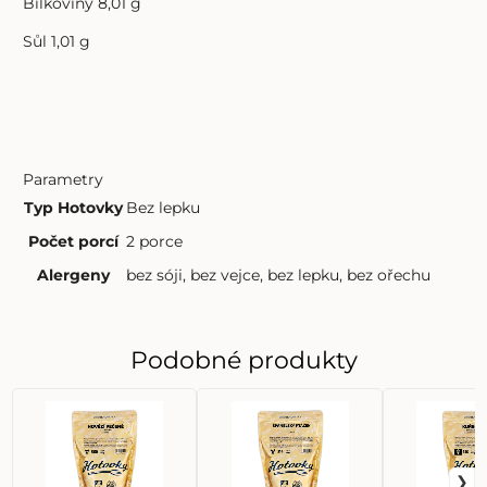
Bílkoviny 8,01 g
Sůl 1,01 g
Parametry
Typ Hotovky
Bez lepku
Počet porcí
2 porce
Alergeny
bez sóji
,
bez vejce
,
bez lepku
,
bez ořechu
Podobné produkty