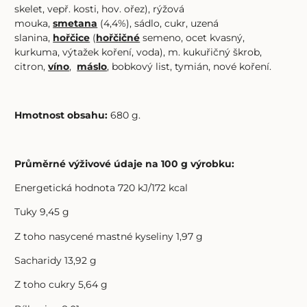
skelet, vepř. kosti, hov. ořez), rýžová
mouka,
smetana
(4,4%), sádlo, cukr, uzená
slanina,
hořčice
(
hořčičné
semeno, ocet kvasný,
kurkuma, výtažek koření, voda), m. kukuřičný škrob,
citron,
víno
,
máslo
, bobkový list, tymián, nové koření.
Hmotnost obsahu:
680 g.
Průměrné výživové údaje na 100 g výrobku:
Energetická hodnota 720 kJ/172 kcal
Tuky 9,45 g
Z toho nasycené mastné kyseliny 1,97 g
Sacharidy 13,92 g
Z toho cukry 5,64 g