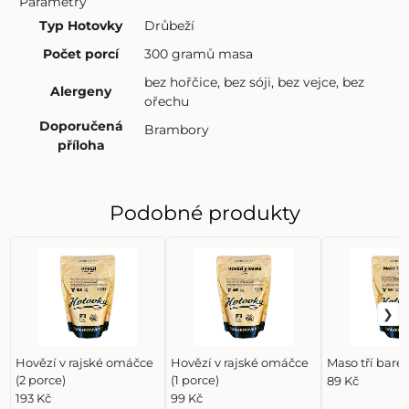
Parametry
Typ Hotovky
Drůbeží
Počet porcí
300 gramů masa
bez hořčice
,
bez sóji
,
bez vejce
,
bez
Alergeny
ořechu
Doporučená
Brambory
příloha
Podobné produkty
Hovězí v rajské omáčce
Hovězí v rajské omáčce
Maso tří barev
(2 porce)
(1 porce)
89 Kč
193 Kč
99 Kč