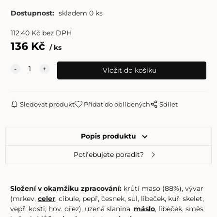
Dostupnost:
skladem 0 ks
112.40
Kč
bez DPH
136
Kč
ks
Sledovat produkt
Přidat do oblíbených
Sdílet
Popis produktu
Potřebujete poradit?
Složení v okamžiku zpracování:
krůtí maso (88%), vývar
(mrkev,
celer
, cibule, pepř, česnek, sůl, libeček, kuř. skelet,
vepř. kosti, hov. ořez), uzená slanina,
máslo
, libeček, směs