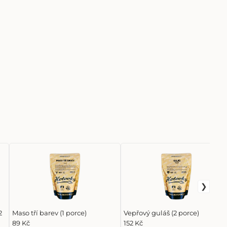
2
Maso tří barev (1 porce)
Vepřový guláš (2 porce)
89 Kč
152 Kč