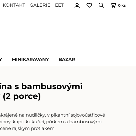
KONTAKT
GALERIE
EET
0
ks
Y
MINIKARAVANY
BAZAR
čína s bambusovými
 (2 porce)
krájené na nudličky, v pikantní sojovoústřicové
ony, kapii, kukuřicí, pórkem a bambusovými
cené rajským protlakem