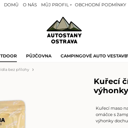
DOMŮ
O NÁS
MŮJ PROFIL
OBCHODNÍ PODMÍNKY
UTDOOR
PŮJČOVNA
CAMPINGOVÉ AUTO VESTAVB
Jídla bez přílohy
Kuřecí 
výhonky
Kuřecí maso na
omáčce s žampi
výhonky dochu