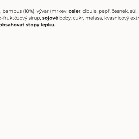
, bambus (18%), vývar (mrkev,
celer
, cibule, pepř, česnek, sůl,
fruktózový sirup,
sojové
boby, cukr, melasa, kvasnicový extra
obsahovat stopy
lepku
.