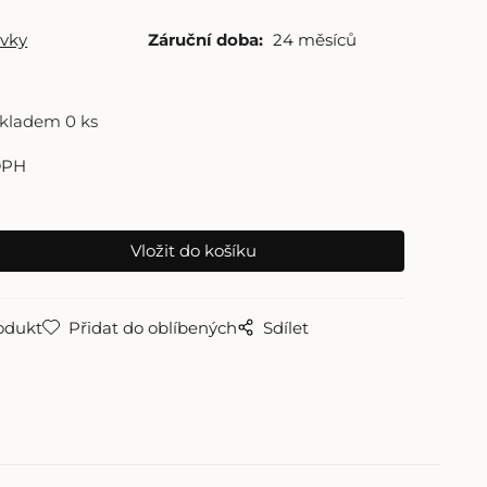
vky
Záruční doba:
24 měsíců
skladem 0 ks
DPH
odukt
Přidat do oblíbených
Sdílet