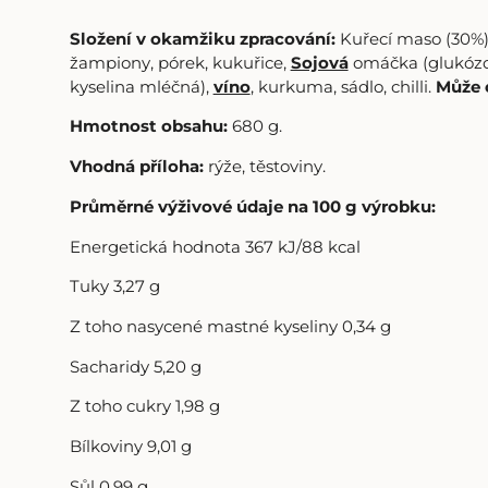
Složení v okamžiku zpracování:
Kuřecí maso (30%)
žampiony, pórek, kukuřice,
Sojová
omáčka (glukózo-
kyselina mléčná),
víno
, kurkuma, sádlo, chilli.
Může 
Hmotnost obsahu:
680 g.
Vhodná příloha:
rýže, těstoviny.
Průměrné výživové údaje na 100 g výrobku:
Energetická hodnota 367 kJ/88 kcal
Tuky 3,27 g
Z toho nasycené mastné kyseliny 0,34 g
Sacharidy 5,20 g
Z toho cukry 1,98 g
Bílkoviny 9,01 g
Sůl 0,99 g