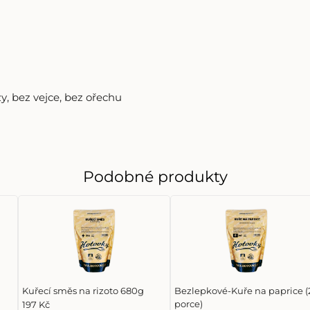
zy
,
bez vejce
,
bez ořechu
Podobné produkty
Kuřecí směs na rizoto 680g
Bezlepkové-Kuře na paprice (
porce)
197 Kč