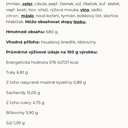
(mrkev,
celer
, cibule, pepř, česnek, sůl, libeček, kuř. skelet,
vepř. kosti, hov. ořez), rýžová mouka,
víno
, sádlo,
citron,
máslo
, nové koření, tymián, bobkový list, skořice,
hřebíček.
Může obsahovat stopy
lepku
.
Hmotnost obsahu:
680 g.
Vhodná příloha:
houskový knedlík, těstoviny.
Průměrné výživové údaje na 100 g výrobku:
Energetická hodnota 576 kJ/137 kcal
Tuky 6,81 g
Z toho nasycené mastné kyseliny 0,89 g
Sacharidy 15,05 g
Z toho cukry 4,75 g
Bílkoviny 5,90 g
Sůl 1,09 g