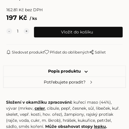
162.81
Kč
bez DPH
197
Kč
ks
Sledovat produkt
Přidat do oblíbených
Sdílet
Popis produktu
Potřebujete poradit?
Složení v okamžiku zpracování:
kuřecí maso (44%),
vývar (mrkev,
celer
, cibule, pepř, česnek, sůl, libeček, kuř.
skelet, vepř. kosti, hov. ořez), žampiony, rajský protlak
(rajče, voda, cukr, m. škrob), hrášek, kukuřice, petržel,
sádlo, směs koření.
Může obsahovat stopy
lepku
.