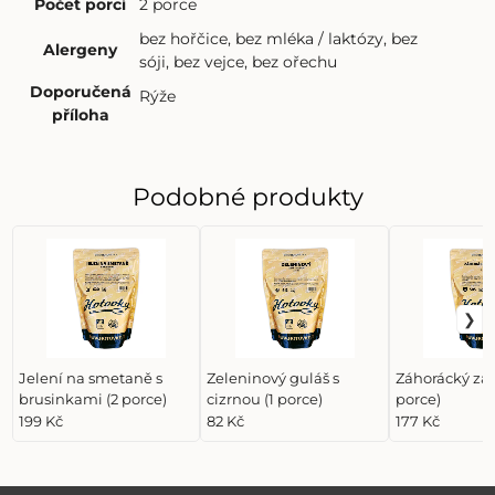
Počet porcí
2 porce
bez hořčice
,
bez mléka / laktózy
,
bez
Alergeny
sóji
,
bez vejce
,
bez ořechu
Doporučená
Rýže
příloha
Podobné produkty
Jelení na smetaně s
Zeleninový guláš s
Záhorácký záv
brusinkami (2 porce)
cizrnou (1 porce)
porce)
199 Kč
82 Kč
177 Kč