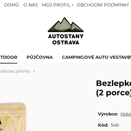
DOMŮ
O NÁS
MŮJ PROFIL
OBCHODNÍ PODMÍNKY
UTDOOR
PŮJČOVNA
CAMPINGOVÉ AUTO VESTAVB
Jídla bez přílohy
Bezlepk
(2 porce
Výrobce:
Hoto
Kód:
546