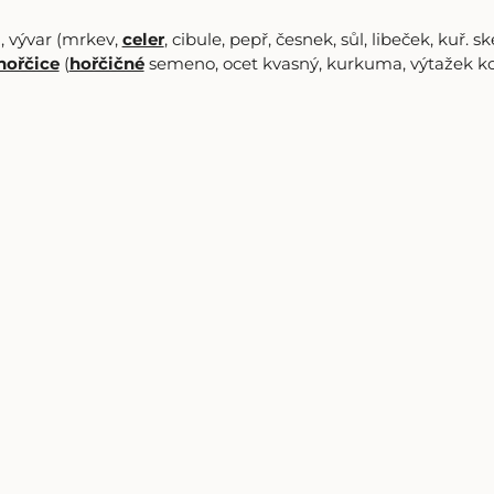
, vývar (mrkev,
celer
, cibule, pepř, česnek, sůl, libeček, kuř. sk
hořčice
(
hořčičné
semeno, ocet kvasný, kurkuma, výtažek koře