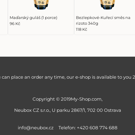
Maďarský guláš (1 porce)
Bezlepkové-Kuřecí směs na
rizoto 340g
96 Kč
118 Kč
 can place an order any time, our e-shop is available to you 2
Copyright © 2019My-Shop.com,
Neubox CZ s.r.o., U parku 2867/1, 702 00 Ostrava
info@neubox.cz
Telefon: +420 608 774 688