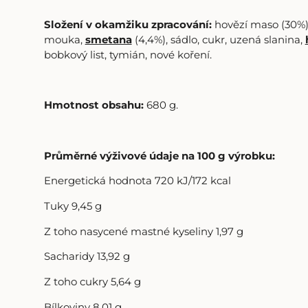
Složení v okamžiku zpracování:
hovězí maso (30%)
mouka,
smetana
(4,4%), sádlo, cukr, uzená slanina,
bobkový list, tymián, nové koření.
Hmotnost obsahu:
680 g.
Průměrné výživové údaje na 100 g výrobku:
Energetická hodnota 720 kJ/172 kcal
Tuky 9,45 g
Z toho nasycené mastné kyseliny 1,97 g
Sacharidy 13,92 g
Z toho cukry 5,64 g
Bílkoviny 8,01 g