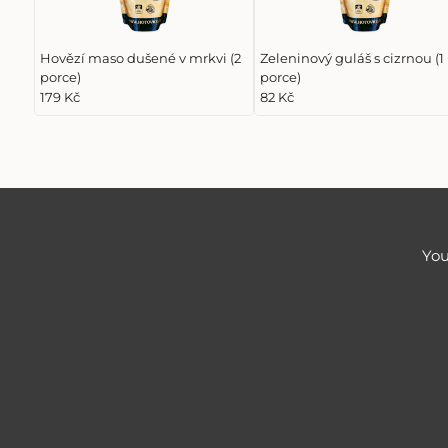
Hovězí maso dušené v mrkvi (2
Zeleninový guláš s cizrnou (1
porce)
porce)
179 Kč
82 Kč
You