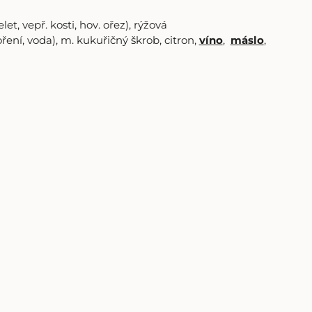
elet, vepř. kosti, hov. ořez), rýžová
ní, voda), m. kukuřičný škrob, citron,
víno
,
máslo
,