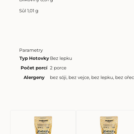
Sůl 1,01 g
Parametry
Typ Hotovky
Bez lepku
Počet porcí
2 porce
Alergeny
bez sóji
,
bez vejce
,
bez lepku
,
bez oře