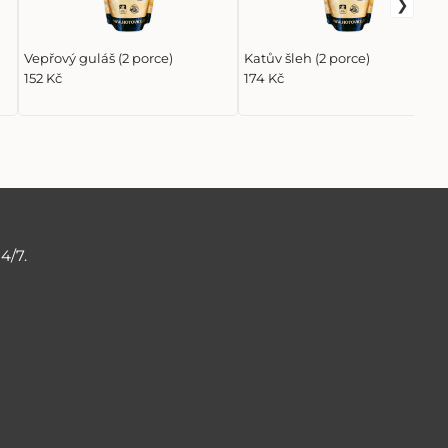
Vepřový guláš (2 porce)
Katův šleh (2 porce)
152 Kč
174 Kč
4/7.