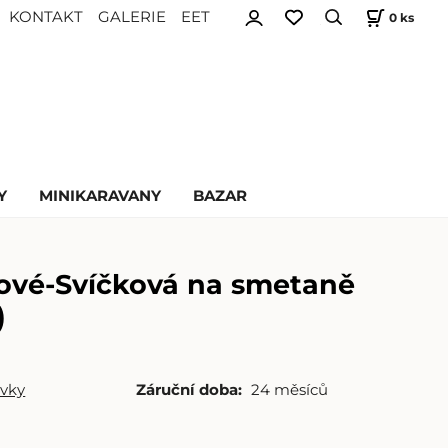
KONTAKT
GALERIE
EET
0
ks
Y
MINIKARAVANY
BAZAR
ové-Svíčková na smetaně
)
vky
Záruční doba:
24 měsíců