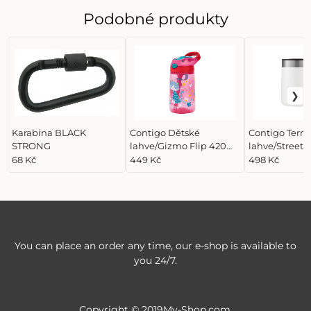
Podobné produkty
Karabina BLACK
Contigo Dětské
Contigo Term
STRONG
lahve/Gizmo Flip 420
lahve/Streete
ml Cherry Cat, růžová,
Mug 420 ml Sa
68 Kč
449 Kč
498 Kč
červená
You can place an order any time, our e-shop is available to
you 24/7.
Copyright © 2019My-Shop.com,