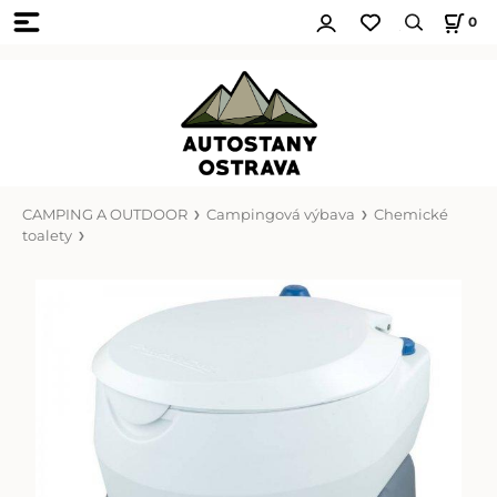
0
CAMPING A OUTDOOR
Campingová výbava
Chemické
toalety