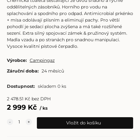
Chemická toaleta sestávající ze dvou snadno a rychle
oddělitelných zásobníků. Horního pro vodu na
splachování a spodního pro odpad. Antimicrobial prkénko
+ mísa odolávají plísním a eliminují pachy. Pro větší
pohodlí je sedací plocha zvýšena a má také rozšířené
sezení. Extra silný spojovací zámek & pružinový systém.
Madla vzadu a po stranách pro snadnou manipulaci.
Vysoce kvalitní pístové čerpadlo.
Výrobce:
Campingaz
Záruční doba:
24 měsíců
Dostupnost:
skladem 0 ks
2 478.51
Kč
bez DPH
2 999
Kč
ks