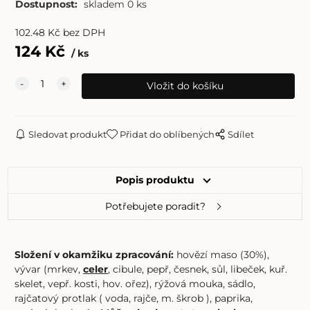
Dostupnost:
skladem 0 ks
102.48
Kč
bez DPH
124
Kč
ks
Sledovat produkt
Přidat do oblíbených
Sdílet
Popis produktu
Potřebujete poradit?
Složení v okamžiku zpracování:
hovězí maso (30%),
vývar (mrkev,
celer
, cibule, pepř, česnek, sůl, libeček, kuř.
skelet, vepř. kosti, hov. ořez), rýžová mouka, sádlo,
rajčatový protlak ( voda, rajče, m. škrob ), paprika,