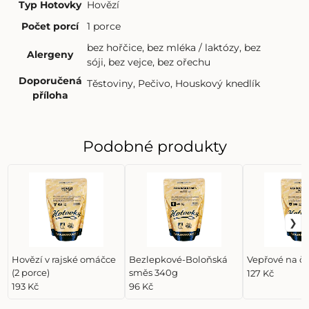
Typ Hotovky
Hovězí
Počet porcí
1 porce
bez hořčice
,
bez mléka / laktózy
,
bez
Alergeny
sóji
,
bez vejce
,
bez ořechu
Doporučená
Těstoviny
,
Pečivo
,
Houskový knedlík
příloha
Podobné produkty
Hovězí v rajské omáčce
Bezlepkové-Boloňská
Vepřové na č
(2 porce)
směs 340g
127 Kč
193 Kč
96 Kč