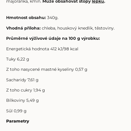
majoránka, kmín.
Může obsahovat stopy
lepku
.
Hmotnost obsahu:
340g.
Vhodná příloha:
chleba, houskový knedlík, těstoviny.
Průměrné výživové údaje na 100 g výrobku:
Energetická hodnota 412 kJ/98 kcal
Tuky 6,22 g
Z toho nasycené mastné kyseliny 0,57 g
Sacharidy 7,61 g
Z toho cukry 1,94 g
Bílkoviny 5,49 g
Sůl 0,99 g
Parametry