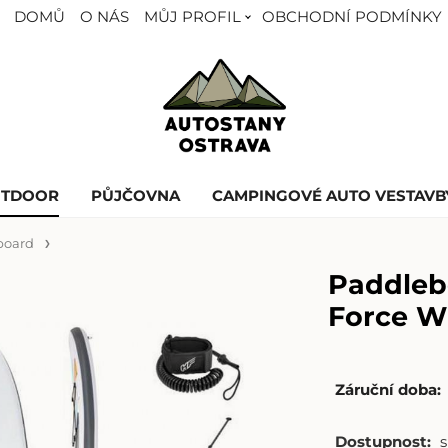
DOMŮ
O NÁS
MŮJ PROFIL
OBCHODNÍ PODMÍNKY
UTDOOR
PŮJČOVNA
CAMPINGOVÉ AUTO VESTAVB
board
Paddle
Force W
Záruční doba:
Dostupnost: