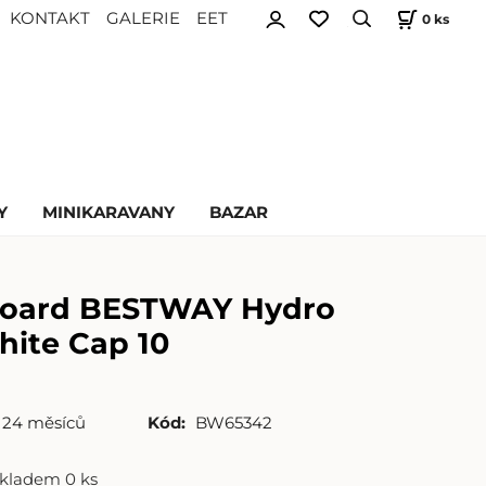
KONTAKT
GALERIE
EET
0
ks
Y
MINIKARAVANY
BAZAR
board BESTWAY Hydro
hite Cap 10
24 měsíců
Kód:
BW65342
skladem 0 ks