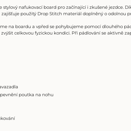
ylový nafukovací board pro začínající i zkušené jezdce. Dík
zajišťuje použitý Drop Stitch materiál doplněný o odolnou pr
ojíme na boardu a vpřed se pohybujeme pomocí dlouhého pád
zvýšit celkovou fyzickou kondici. Při pádlování se aktivně za
avazadla
ipevnění poutka na nohu
ukování