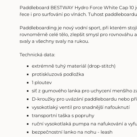
Paddleboard BESTWAY Hydro Force White Cap 10 je st
řece i pro surfování po vlnách. Tuhost paddleboardu 
Paddleboarding je nový vodní sport, při kterém st
rovnoměrně celé tělo, zlepšit smysl pro rovnováhu a 
svaly a všechny svaly na rukou.
Technická data:
extrémně tuhý materiál (drop-stitch)
protiskluzová podložka
1 ploutev
síť z gumového lanka pro uchycení menšího z
D-kroužky pro uvázání paddleboardu nebo př
vysokotlaký ventil pro snadnější nafouknutí
transportní taška s popruhy
ruční vysokotlaká pumpa na nafukování a vyf
bezpečnostní lanko na nohu - leash