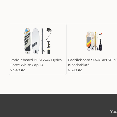
Paddleboard BESTWAY Hydro
Paddleboard SPARTAN SP-3
Force White Cap 10
15 šedá/žlutá
7 940 Kč
6 390 Kč
You