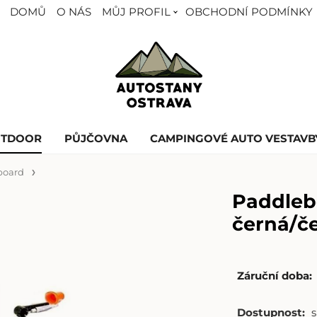
DOMŮ
O NÁS
MŮJ PROFIL
OBCHODNÍ PODMÍNKY
UTDOOR
PŮJČOVNA
CAMPINGOVÉ AUTO VESTAVB
board
Paddleb
černá/č
Záruční doba:
Dostupnost: