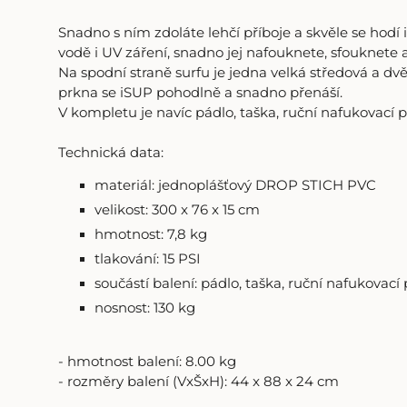
Snadno s ním zdoláte lehčí příboje a skvěle se hodí
vodě i UV záření, snadno jej nafouknete, sfouknete 
Na spodní straně surfu je jedna velká středová a dvě 
prkna se iSUP pohodlně a snadno přenáší.
V kompletu je navíc pádlo, taška, ruční nafukovací
Technická data:
materiál: jednoplášťový DROP STICH PVC
velikost: 300 x 76 x 15 cm
hmotnost: 7,8 kg
tlakování: 15 PSI
součástí balení: pádlo, taška, ruční nafukovac
nosnost: 130 kg
- hmotnost balení: 8.00 kg
- rozměry balení (VxŠxH): 44 x 88 x 24 cm