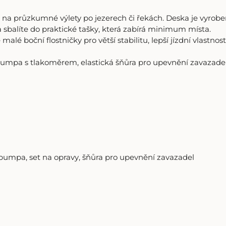
 i na průzkumné výlety po jezerech či řekách. Deska je vyrob
a sbalíte do praktické tašky, která zabírá minimum místa.
malé boční flostničky pro větší stabilitu, lepší jízdní vlastno
 pumpa s tlakoměrem, elastická šňůra pro upevnění zavazadel 
í pumpa, set na opravy, šňůra pro upevnění zavazadel