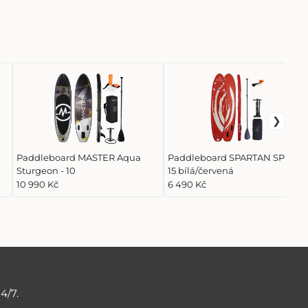
Paddleboard MASTER Aqua
Paddleboard SPARTAN SP-320-
Sturgeon - 10
15 bílá/červená
10 990 Kč
6 490 Kč
4/7.