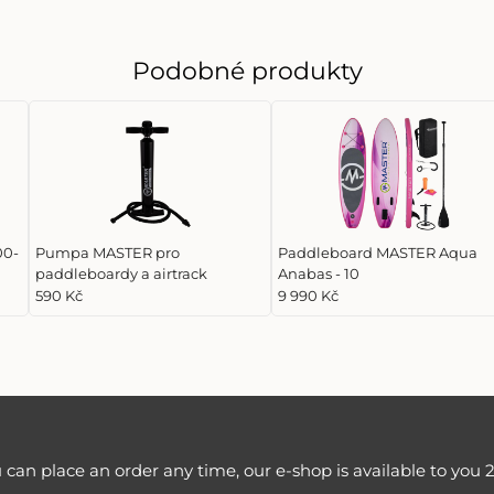
Podobné produkty
00-
Pumpa MASTER pro
Paddleboard MASTER Aqua
paddleboardy a airtrack
Anabas - 10
590 Kč
9 990 Kč
 can place an order any time, our e-shop is available to you 2