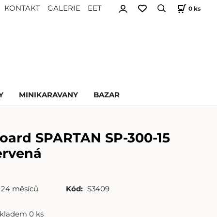
KONTAKT
GALERIE
EET
0
ks
Y
MINIKARAVANY
BAZAR
oard SPARTAN SP-300-15
ervená
24 měsíců
Kód:
S3409
skladem 0 ks