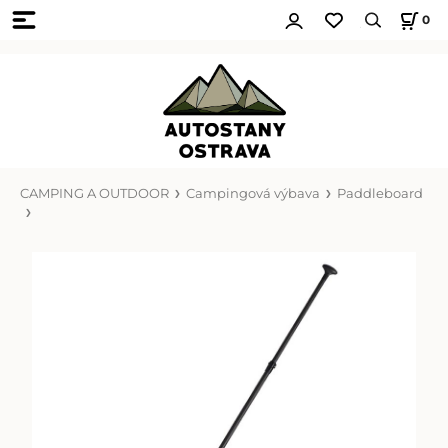
0
CAMPING A OUTDOOR
Campingová výbava
Paddleboard