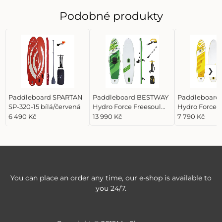
Podobné produkty
Paddleboard SPARTAN
Paddleboard BESTWAY
Paddleboard
SP-320-15 bílá/červená
Hydro Force Freesoul
Hydro Force 
Tech Set 11.2 je stylový
Cruise 10.6
6 490 Kč
13 990 Kč
7 790 Kč
nafukovací board pro
zač
You can place an order any time, our e-shop is available to
you 24/7.