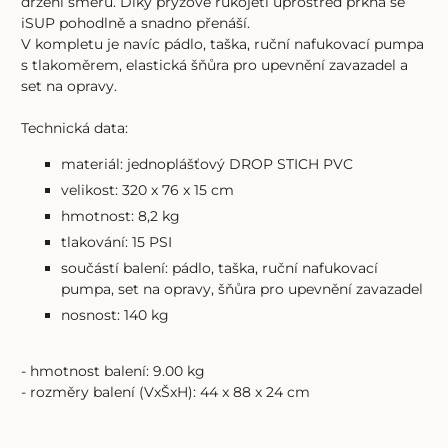
držení směru. Díky pryžové rukojeti uprostřed prkna se
iSUP pohodlně a snadno přenáší.
V kompletu je navíc pádlo, taška, ruční nafukovací pumpa
s tlakoměrem, elastická šňůra pro upevnění zavazadel a
set na opravy.
Technická data:
materiál: jednoplášťový DROP STICH PVC
velikost: 320 x 76 x 15 cm
hmotnost: 8,2 kg
tlakování: 15 PSI
součástí balení: pádlo, taška, ruční nafukovací
pumpa, set na opravy, šňůra pro upevnění zavazadel
nosnost: 140 kg
- hmotnost balení: 9.00 kg
- rozměry balení (VxŠxH): 44 x 88 x 24 cm