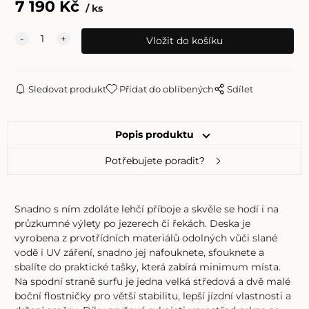
7 190
Kč
ks
Sledovat produkt
Přidat do oblíbených
Sdílet
Popis produktu
Potřebujete poradit?
Snadno s ním zdoláte lehčí příboje a skvěle se hodí i na
průzkumné výlety po jezerech či řekách. Deska je
vyrobena z prvotřídních materiálů odolných vůči slané
vodě i UV záření, snadno jej nafouknete, sfouknete a
sbalíte do praktické tašky, která zabírá minimum místa.
Na spodní straně surfu je jedna velká středová a dvě malé
boční flostničky pro větší stabilitu, lepší jízdní vlastnosti a