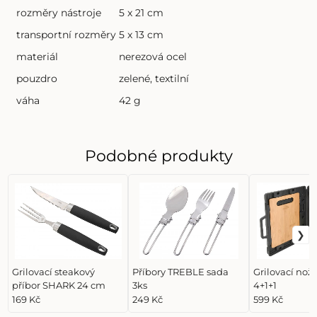
rozměry nástroje
5 x 21 cm
transportní rozměry
5 x 13 cm
materiál
nerezová ocel
pouzdro
zelené, textilní
váha
42 g
Podobné produkty
Grilovací steakový
Příbory TREBLE sada
Grilovací nož
příbor SHARK 24 cm
3ks
4+1+1
169 Kč
249 Kč
599 Kč