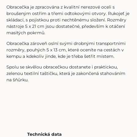
Obracečka je zpracována z kvalitní nerezové oceli s
broušeným ostřím a třemi odtokovými otvory. Rukojeť je
skládací, s pojistkou proti nechtěnému složení. Rozměry
nástroje 5 x 21 cm jsou dostatečné, především k otáčení
masitých pokrmů.
Obracečka zároveň oslní svými drobnými transportními
rozměry, pouhých 5 x 13 cm, které oceníte na cestách v
kempu a kdekoliv jinde, kde je třeba šetřit místem.
Spolu se skvělou obracečkou dostanete i praktickou,
zelenou textilní taštičku, která je zakončená stahováním
na šňůrku.
Technická data