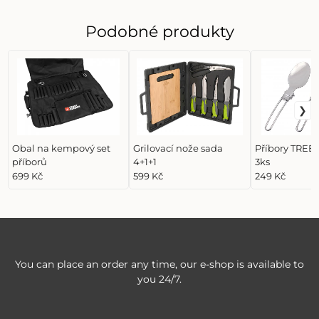
Podobné produkty
Obal na kempový set
Grilovací nože sada
Příbory TREB
příborů
4+1+1
3ks
699 Kč
599 Kč
249 Kč
You can place an order any time, our e-shop is available to
you 24/7.