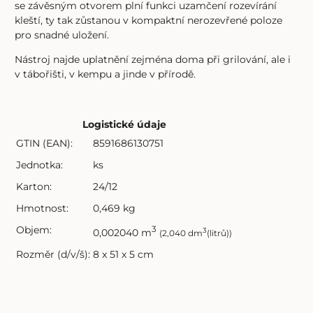
se závěsným otvorem plní funkci uzamčení rozevírání
kleští, ty tak zůstanou v kompaktní nerozevřené poloze
pro snadné uložení.
Nástroj najde uplatnění zejména doma při grilování, ale i
v tábořišti, v kempu a jinde v přírodě.
Logistické údaje
GTIN (EAN):
8591686130751
Jednotka:
ks
Karton:
24/12
Hmotnost:
0,469 kg
Objem:
3
3
0,002040 m
(2,040 dm
(litrů))
Rozměr (d/v/š):
8 x 51 x 5 cm