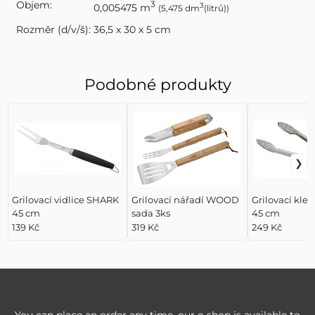
Objem:
3
3
0,005475 m
(5,475 dm
(litrů))
Rozměr (d/v/š):
36,5 x 30 x 5 cm
Podobné produkty
Grilovací vidlice SHARK
Grilovací nářadí WOOD
Grilovací kle
45 cm
sada 3ks
45 cm
139 Kč
319 Kč
249 Kč
You can place an order any time, our e-shop is available to