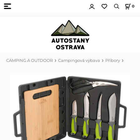
0
CAMPING A OUTDOOR
Campingová výbava
Příbory