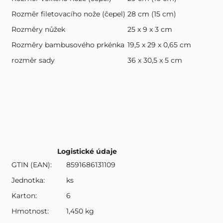
Rozměr filetovacího nože (čepel)
28 cm (15 cm)
Rozměry nůžek
25 x 9 x 3 cm
Rozměry bambusového prkénka
19,5 x 29 x 0,65 cm
rozměr sady
36 x 30,5 x 5 cm
Logistické údaje
GTIN (EAN):
8591686131109
Jednotka:
ks
Karton:
6
Hmotnost:
1,450 kg