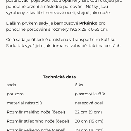
posunovací pojistkou. Jsou opatřeny širokou rukojetí pro
pohodlné držení a následné porcování. Nůžky jsou
vyrobeny z kvalitní nerezové oceli, stejně jako nože.
Dalším prvkem sady je bambusové
Prkénko
pro
pohodlné porcování s rozměry 19,5 x 29 x 0,65 cm.
Celá sada je úhledně umístěna v transportním kufříku.
Sadu tak využijete jak doma na zahradě, tak i na cestách.
Technická data
sada
6 ks
pouzdro
plastový kufřík
materiál nástrojů
nerezová ocel
Rozměr malého nože (čepel)
22 cm (9 cm)
Rozměr středního nože (čepel)
28 cm (15 cm)
Rozměr velkého nože (čepel)
29 cm (16 cm)