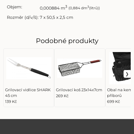
Objem:
3
3
0,000884 m
(0,884 dm
(litrů))
Rozměr (d/v/š):
7 x 50,5 x 2,5 cm
Podobné produkty
Grilovací vidlice SHARK
Grilovací koš 23x14x7cm
Obal na kemp
45 cm
příborů
269 Kč
139 Kč
699 Kč