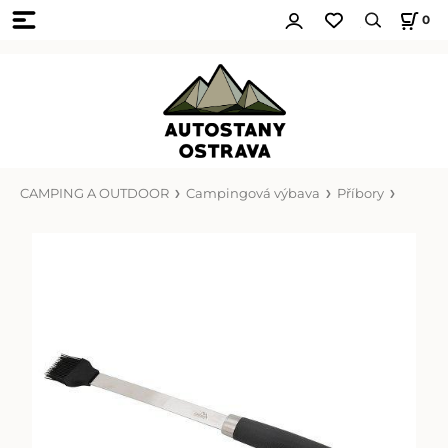
0
CAMPING A OUTDOOR
Campingová výbava
Příbory