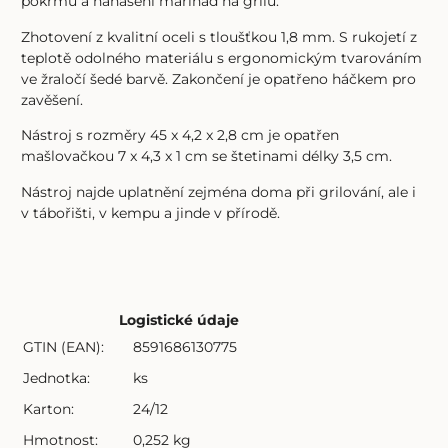
pokrmů a nanášení marinád na grilu.
Zhotovení z kvalitní oceli s tloušťkou 1,8 mm. S rukojetí z
teplotě odolného materiálu s ergonomickým tvarováním
ve žraločí šedé barvě. Zakončení je opatřeno háčkem pro
zavěšení.
Nástroj s rozměry 45 x 4,2 x 2,8 cm je opatřen
mašlovačkou 7 x 4,3 x 1 cm se štetinami délky 3,5 cm.
Nástroj najde uplatnění zejména doma při grilování, ale i
v tábořišti, v kempu a jinde v přírodě.
Logistické údaje
GTIN (EAN):
8591686130775
Jednotka:
ks
Karton:
24/12
Hmotnost:
0,252 kg