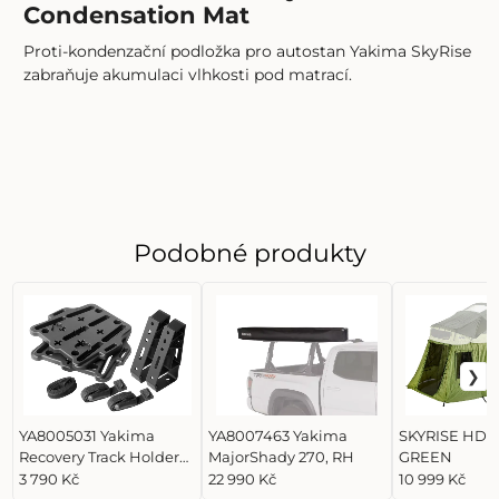
Condensation Mat
Proti-kondenzační podložka pro autostan Yakima SkyRise
zabraňuje akumulaci vlhkosti pod matrací.
Podobné produkty
YA8005031 Yakima
YA8007463 Yakima
SKYRISE HD 
Recovery Track Holder
MajorShady 270, RH
GREEN
Kit
3 790 Kč
22 990 Kč
10 999 Kč