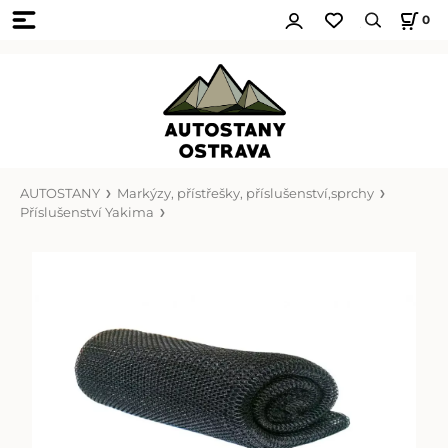
0
AUTOSTANY
Markýzy, přístřešky, příslušenství,sprchy
Příslušenství Yakima