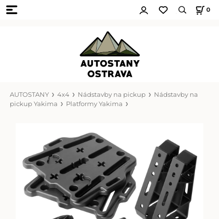
0
AUTOSTANY
4x4
Nádstavby na pickup
Nádstavby na
pickup Yakima
Platformy Yakima