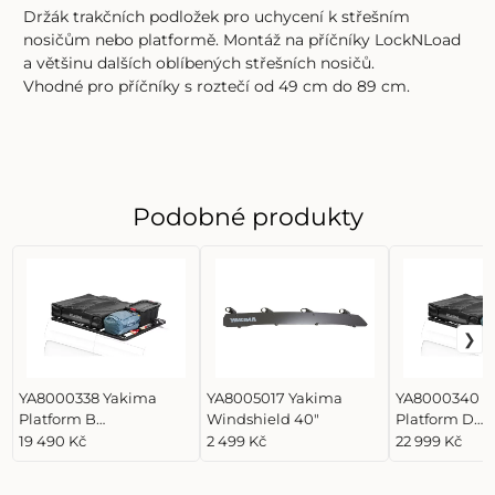
Držák trakčních podložek pro uchycení k střešním
nosičům nebo platformě. Montáž na příčníky LockNLoad
a většinu dalších oblíbených střešních nosičů.
Vhodné pro příčníky s roztečí od 49 cm do 89 cm.
Podobné produkty
YA8000338 Yakima
YA8005017 Yakima
YA8000340 Y
Platform B
Windshield 40"
Platform D
Unassembled
Unassemble
19 490 Kč
2 499 Kč
22 999 Kč