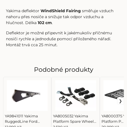
Yakima deflektor
WindShield Fairing
směřuje vzduch
nahoru přes nosiče a snižuje tak odpor vzduchu a
hlučnost. Délka
102 cm
.
Deflektor je možné připevnit k jakémukoliv příčnému
nosiči rychle a jednoduše pomocí
přiloženého nářadí
.
Montáž trvá cca 25 minut.
Podobné produkty
YA9841011 Yakima
YA8005032 Yakima
YA8000375 Y
RuggedLine Ford
Platform Spare Wheel
Platform P
Ranger Wildtrack DC
Restraint
Unassemble