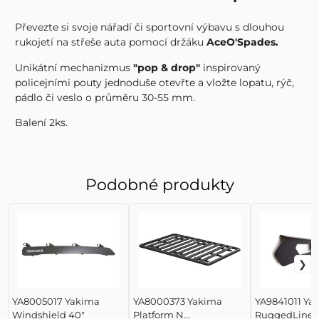
Převezte si svoje nářadí či sportovní výbavu s dlouhou
rukojetí na střeše auta pomocí držáku
AceO'Spades.
Unikátní mechanizmus
"pop & drop"
inspirovaný
policejními pouty jednoduše otevřte a vložte lopatu, rýč,
pádlo či veslo o průměru 30-55 mm.
Balení 2ks.
Podobné produkty
YA8005017 Yakima
YA8000373 Yakima
YA9841011 Ya
Windshield 40"
Platform N
RuggedLine 