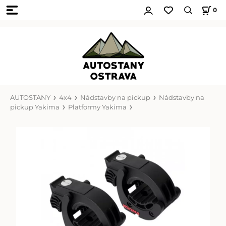
0
AUTOSTANY
4x4
Nádstavby na pickup
Nádstavby na
pickup Yakima
Platformy Yakima