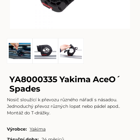
YA8000335 Yakima AceO´
Spades
Nosič sloužící k převozu různého nářadí s násadou.
Jednoduchý převoz různých lopat nebo pádel apod..
Montáž do T-drážky.
Výrobce:
Yakima
Záruční doba:
24 měsíců