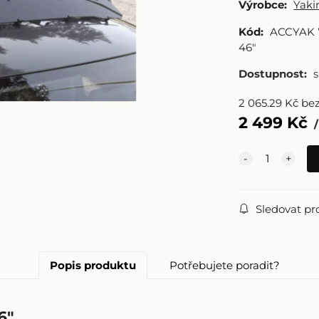
Výrobce:
Yak
Kód:
ACCYAK
46"
Dostupnost:
2 065.29
Kč
be
2 499
Kč
Sledovat pr
Popis produktu
Potřebujete poradit?
6"