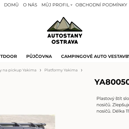
DOMŮ
O NÁS
MŮJ PROFIL
OBCHODNÍ PODMÍNKY
UTDOOR
PŮJČOVNA
CAMPINGOVÉ AUTO VESTAVB
y na pickup Yakima
Platformy Yakima
YA80050
Plastový štít s
nosičů. Zlepšu
nosičů. Délka 1