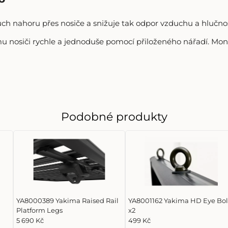
h nahoru přes nosiče a snižuje tak odpor vzduchu a hlučno
u nosiči rychle a jednoduše pomocí přiloženého nářadí. Mont
Podobné produkty
YA8000389 Yakima Raised Rail
YA8001162 Yakima HD Eye Bol
Platform Legs
x2
5 690 Kč
499 Kč