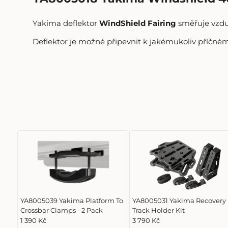
Yakima deflektor
WindShield Fairing
směřuje vzduc
Deflektor je možné připevnit k jakémukoliv příčném
YA8005039 Yakima Platform To
YA8005031 Yakima Recovery
Crossbar Clamps - 2 Pack
Track Holder Kit
1 390 Kč
3 790 Kč