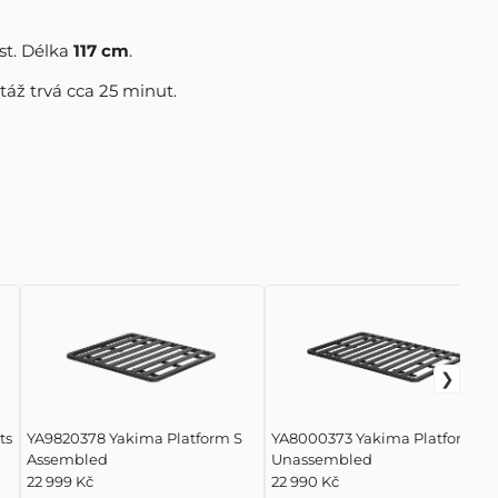
st. Délka
117 cm
.
áž trvá cca 25 minut.
ts
YA9820378 Yakima Platform S
YA8000373 Yakima Platform N
Assembled
Unassembled
22 999 Kč
22 990 Kč