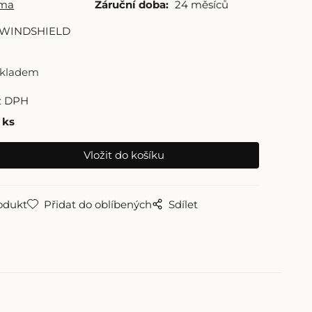
ima
Záruční doba:
24 měsíců
 WINDSHIELD
skladem
z DPH
ks
odukt
Přidat do oblíbených
Sdílet