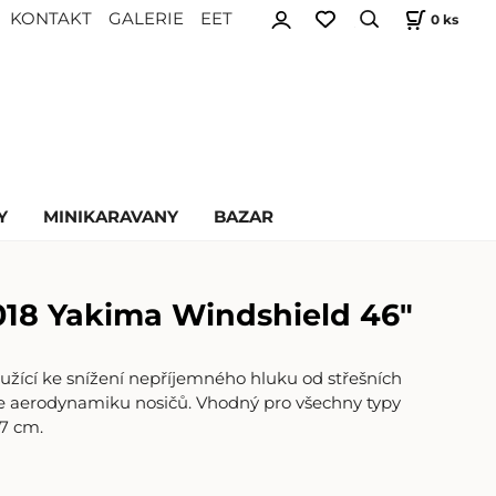
KONTAKT
GALERIE
EET
0
ks
Y
MINIKARAVANY
BAZAR
18 Yakima Windshield 46"
loužící ke snížení nepříjemného hluku od střešních
je aerodynamiku nosičů. Vhodný pro všechny typy
17 cm.