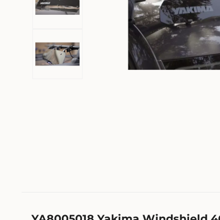
YA8005018 Yakima Windshield 4