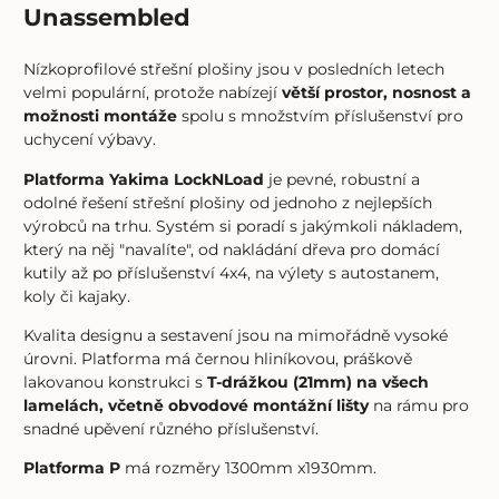
Unassembled
Nízkoprofilové střešní plošiny jsou v posledních letech
velmi populární, protože nabízejí
větší prostor, nosnost a
možnosti montáže
spolu s množstvím příslušenství pro
uchycení výbavy.
Platforma Yakima LockNLoad
je pevné, robustní a
odolné řešení střešní plošiny od jednoho z nejlepších
výrobců na trhu. Systém si poradí s jakýmkoli nákladem,
který na něj "navalíte", od nakládání dřeva pro domácí
kutily až po příslušenství 4x4, na výlety s autostanem,
koly či kajaky.
Kvalita designu a sestavení jsou na mimořádně vysoké
úrovni. Platforma má černou hliníkovou, práškově
lakovanou konstrukci s
T-drážkou (21mm) na všech
lamelách, včetně obvodové montážní lišty
na rámu pro
snadné upěvení různého příslušenství.
Platforma P
má rozměry 1300mm x1930mm.