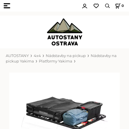
0
AUTOSTANY
4x4
Nádstavby na pickup
Nádstavby na
pickup Yakima
Platformy Yakima