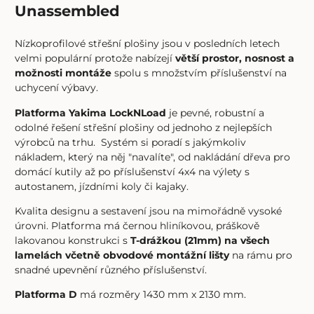
Unassembled
Nízkoprofilové střešní plošiny jsou v posledních letech
velmi populární protože nabízejí
větší prostor, nosnost a
možnosti montáže
spolu s množstvím příslušenství na
uchycení výbavy.
Platforma Yakima LockNLoad
je pevné, robustní a
odolné řešení střešní plošiny od jednoho z nejlepších
výrobců na trhu. Systém si poradí s jakýmkoliv
nákladem, který na něj "navalíte", od nakládání dřeva pro
domácí kutily až po příslušenství 4x4 na výlety s
autostanem, jízdními koly či kajaky.
Kvalita designu a sestavení jsou na mimořádně vysoké
úrovni. Platforma má černou hliníkovou, práškově
lakovanou konstrukci s
T-drážkou (21mm) na všech
lamelách včetně obvodové montážní lišty
na rámu pro
snadné upevnění různého příslušenství.
Platforma D
má rozměry 1430 mm x 2130 mm.