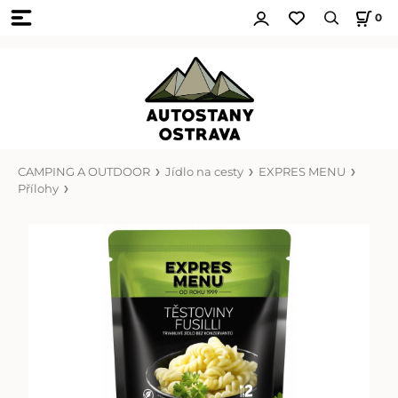
0
CAMPING A OUTDOOR
Jídlo na cesty
EXPRES MENU
Přílohy