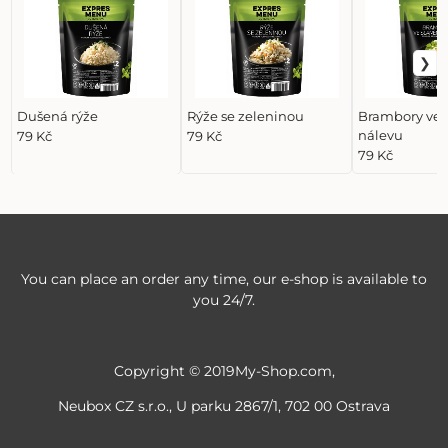
Dušená rýže
Rýže se zeleninou
Brambory ve 
nálevu
79 Kč
79 Kč
79 Kč
You can place an order any time, our e-shop is available to
you 24/7.
Copyright © 2019My-Shop.com,
Neubox CZ s.r.o., U parku 2867/1, 702 00 Ostrava