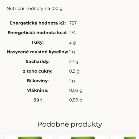
Nutriční hodnoty na 100 g
Energetická hodnota kJ
:
727
Energetická hodnota kcal
:
174
Tuky
:
2 g
Nasycené mastné kyseliny
:
1 g
Sacharidy
:
37 g
z toho cukry
:
0,3 g
Bílkoviny
:
1 g
Vláknina
:
0,05 g
Sůl
:
0,58 g
Podobné produkty