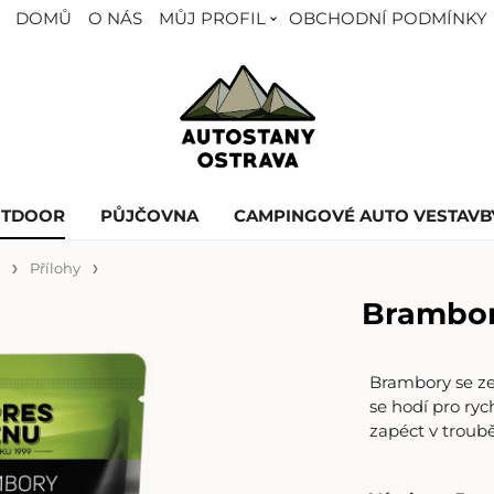
DOMŮ
O NÁS
MŮJ PROFIL
OBCHODNÍ PODMÍNKY
UTDOOR
PŮJČOVNA
CAMPINGOVÉ AUTO VESTAVB
U
Přílohy
Brambor
Brambory se ze
se hodí pro ry
zapéct v troub