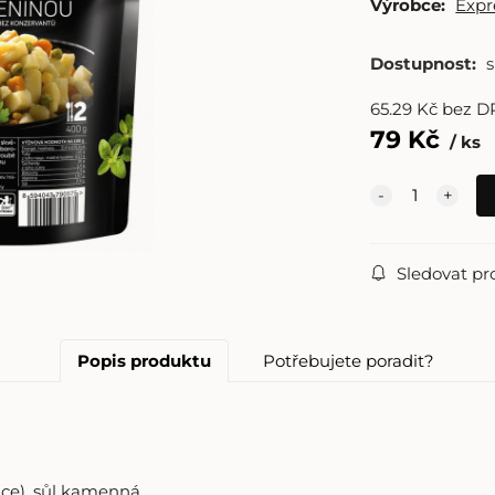
Výrobce:
Exp
Dostupnost:
65.29
Kč
bez D
79
Kč
ks
Sledovat pr
Popis produktu
Potřebujete poradit?
ice), sůl kamenná.