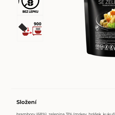
Složení
brambory (68%), zelenina 31% (mrkev, hrášek, kukuř