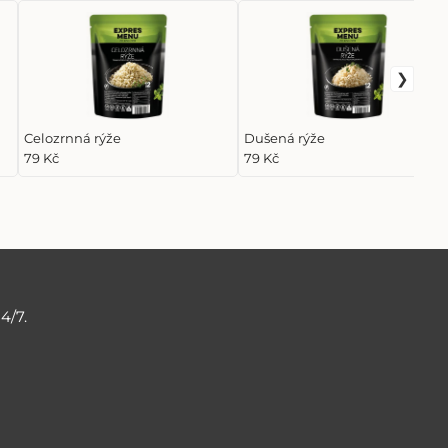
Celozrnná rýže
Dušená rýže
79 Kč
79 Kč
4/7.