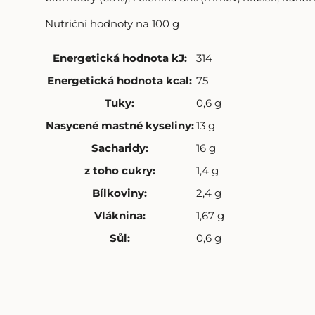
Nutriční hodnoty na 100 g
Energetická hodnota kJ
:
314
Energetická hodnota kcal
:
75
Tuky
:
0,6 g
Nasycené mastné kyseliny
:
13 g
Sacharidy
:
16 g
z toho cukry
:
1,4 g
Bílkoviny
:
2,4 g
Vláknina
:
1,67 g
Sůl
:
0,6 g