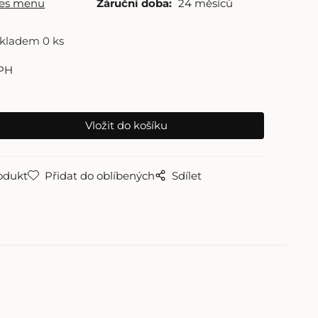
res menu
Záruční doba:
24 měsíců
skladem 0 ks
PH
odukt
Přidat do oblíbených
Sdílet