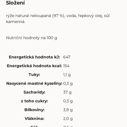
Složení
rýže natural neloupaná (97 %), voda, řepkový olej, sůl
kamenná.
Nutriční hodnoty na 100 g
Energetická hodnota kJ
:
647
Energetická hodnota kcal
:
154
Tuky
:
1,1 g
Nasycené mastné kyseliny
:
0,3 g
Sacharidy
:
37 g
z toho cukry
:
0,3 g
Bílkoviny
:
3,9 g
Vláknina
:
2,0 g