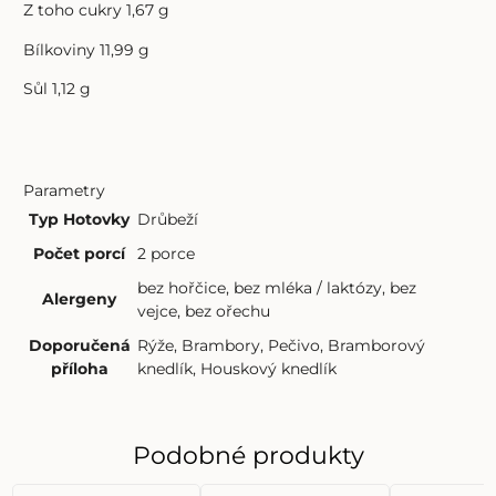
Z toho cukry 1,67 g
Bílkoviny 11,99 g
Sůl 1,12 g
Parametry
Typ Hotovky
Drůbeží
Počet porcí
2 porce
bez hořčice
,
bez mléka / laktózy
,
bez
Alergeny
vejce
,
bez ořechu
Doporučená
Rýže
,
Brambory
,
Pečivo
,
Bramborový
příloha
knedlík
,
Houskový knedlík
Podobné produkty