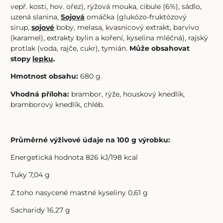
vepř. kosti, hov. ořez), rýžová mouka, cibule (6%), sádlo,
uzená slanina,
Sojová
omáčka (glukózo-fruktózový
sirup,
sojové
boby, melasa, kvasnicový extrakt, barvivo
(karamel), extrakty bylin a koření, kyselina mléčná), rajský
protlak (voda, rajče, cukr), tymián.
Může obsahovat
stopy
lepku
.
Hmotnost obsahu:
680 g.
Vhodná příloha:
brambor, rýže, houskový knedlík,
bramborový knedlík, chléb.
Průměrné výživové údaje na 100 g výrobku:
Energetická hodnota 826 kJ/198 kcal
Tuky 7,04 g
Z toho nasycené mastné kyseliny 0,61 g
Sacharidy 16,27 g