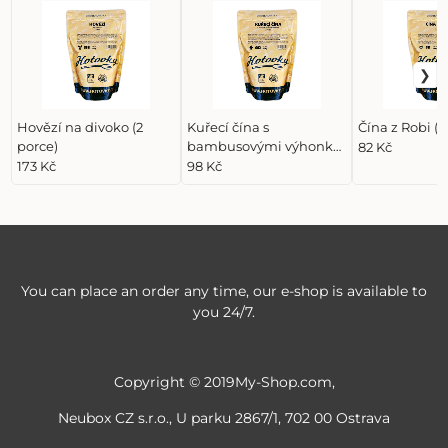
Hovězí na divoko (2
Kuřecí čína s
Čína z Robi (1
porce)
bambusovými výhonky
82 Kč
(1 porce)
173 Kč
98 Kč
You can place an order any time, our e-shop is available to
you 24/7.
Copyright © 2019My-Shop.com,
Neubox CZ s.r.o., U parku 2867/1, 702 00 Ostrava