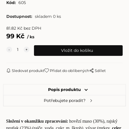
Kód:
605
Dostupnost:
skladem 0 ks
81.82
Kč
bez DPH
99
Kč
ks
Sledovat produkt
Přidat do oblíbených
Sdílet
Popis produktu
Potřebujete poradit?
Složení v okamžiku zpracování:
hovězí maso (30%), rajský
protlak (23%) (rajče, voda, cukr, m. škrob), vývar (mrkev,
celer
,