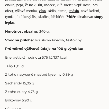
cibule, pepř, česnek, sůl, libeček, kuř. skelet, vepř. kosti, hov.
ořez), rýžová mouka,
víno
, sádlo, citron,
máslo
, nové koření,
tymián, bobkový list, skořice, hřebíček.
Může obsahovat stopy
lepku
.
Hmotnost obsahu:
340 g.
Vhodná příloha:
houskový knedlík, těstoviny.
Průměrné výživové údaje na 100 g výrobku:
Energetická hodnota 576 kJ/137 kcal
Tuky 6,81 g
Z toho nasycené mastné kyseliny 0,89 g
Sacharidy 15,05 g
Z toho cukry 4,75 g
Bílkoviny 5,90 g
Sůl 1,09 g