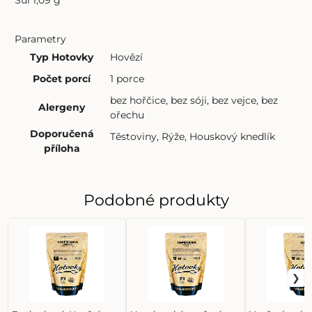
Parametry
Typ Hotovky
Hovězí
Počet porcí
1 porce
bez hořčice
,
bez sóji
,
bez vejce
,
bez
Alergeny
ořechu
Doporučená
Těstoviny
,
Rýže
,
Houskový knedlík
příloha
Podobné produkty