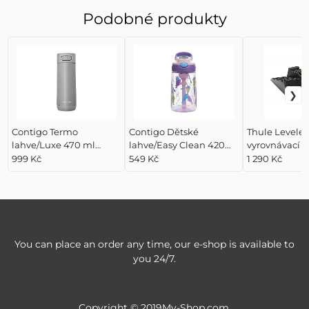
Podobné produkty
Contigo Termo
Contigo Dětské
Thule Leveler
lahve/Luxe 470 ml
lahve/Easy Clean 420
vyrovnávací 
Stainless Steel, stříbrná
ml Strawberry Shakes,
999 Kč
549 Kč
1 290 Kč
čirá, barevná
You can place an order any time, our e-shop is available to
you 24/7.
Copyright © 2019My-Shop.com,