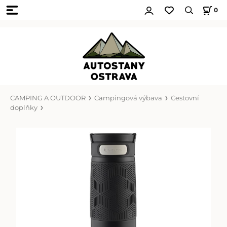
0
CAMPING A OUTDOOR
Campingová výbava
Cestovní
doplňky