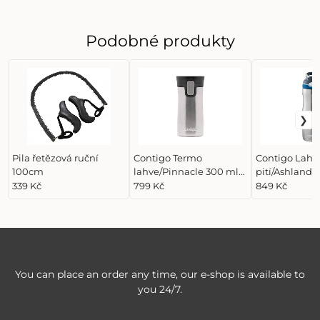
Podobné produkty
Pila řetězová ruční
Contigo Termo
Contigo Lahv
100cm
lahve/Pinnacle 300 ml
pití/Ashland C
Stainless Steel, stříbrná
ml Monaco, st
339 Kč
799 Kč
849 Kč
You can place an order any time, our e-shop is available to
you 24/7.