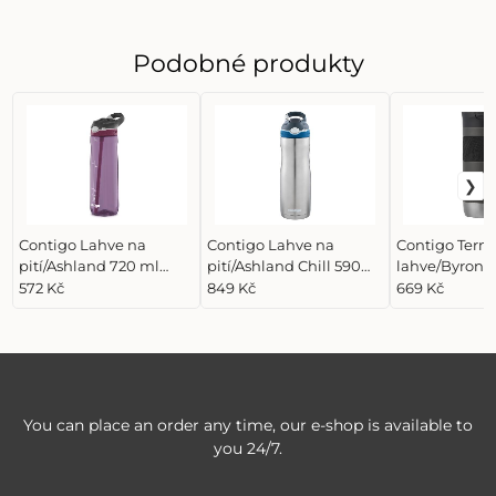
Podobné produkty
Contigo Lahve na
Contigo Lahve na
Contigo Term
pití/Ashland 720 ml
pití/Ashland Chill 590
lahve/Byron 2
Passionfruit, fialová
ml Monaco, stříbrná
Sake, šedá
572 Kč
849 Kč
669 Kč
You can place an order any time, our e-shop is available to
you 24/7.