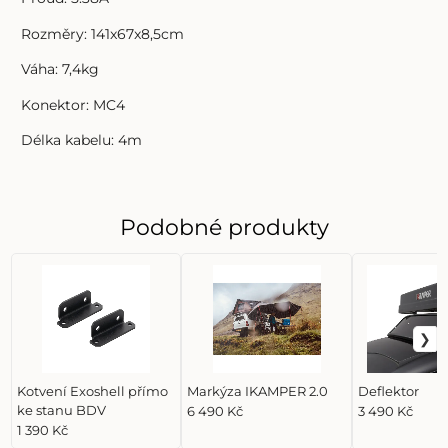
Rozměry: 141x67x8,5cm
Váha: 7,4kg
Konektor: MC4
Délka kabelu: 4m
Podobné produkty
Kotvení Exoshell přímo
Markýza IKAMPER 2.0
Deflektor
ke stanu BDV
6 490 Kč
3 490 Kč
1 390 Kč