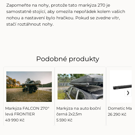
Zapomeňte na nohy, protože tato markýza 270 je
samostatně stojící, aby omezila nepořádek kolem vašich
nohou a nastavení bylo hračkou.
Pokud se zvedne vítr,
stačí roztáhnout nohy.
Podobné produkty
Markýza FALCON 270°
Markýza na auto boční
Dometic Mar
levá FRONTIER
černá 2x2,5m
26 290 Kč
49 990 Kč
5 590 Kč