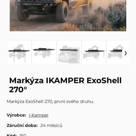
Markýza IKAMPER ExoShell
270°
Markýza ExoShell 270, první svého druhu.
Výrobce:
I-Kamper
Záruční doba:
24 měsíců
Kód:
150