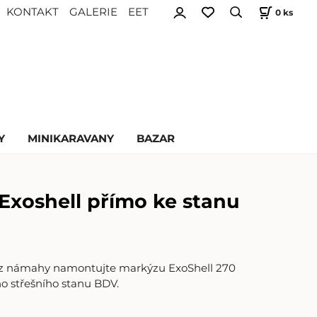
KONTAKT
GALERIE
EET
0
ks
Y
MINIKARAVANY
BAZAR
Exoshell přímo ke stanu
z námahy namontujte markýzu ExoShell 270
o střešního stanu BDV.