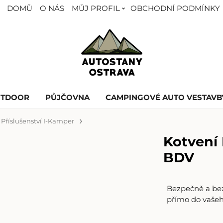
DOMŮ
O NÁS
MŮJ PROFIL
OBCHODNÍ PODMÍNKY
UTDOOR
PŮJČOVNA
CAMPINGOVÉ AUTO VESTAVB
Příslušenství I-Kamper
Kotvení 
BDV
Bezpečně a be
přímo do vašeh