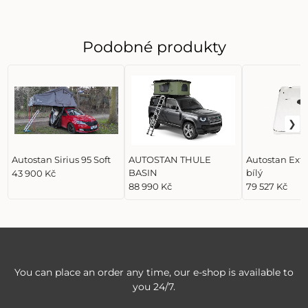
Podobné produkty
Autostan Sirius 95 Soft
AUTOSTAN THULE
Autostan Ext
BASIN
bílý
43 900 Kč
88 990 Kč
79 527 Kč
You can place an order any time, our e-shop is available to
you 24/7.