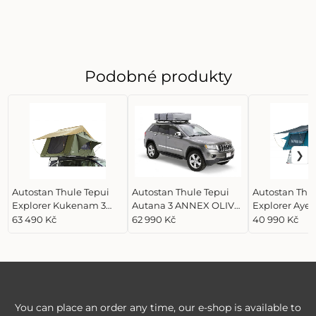
Podobné produkty
Autostan Thule Tepui
Autostan Thule Tepui
Autostan Thul
Explorer Kukenam 3
Autana 3 ANNEX OLIVE
Explorer Ayer
Olive Green
GREEN
Haze
63 490 Kč
62 990 Kč
40 990 Kč
You can place an order any time, our e-shop is available to