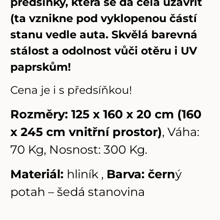
předsíňky, která se dá celá uzavřít
(ta vznikne pod vyklopenou částí
stanu vedle auta. Skvělá barevná
stálost a odolnost vůči otěru i UV
paprskům!
Cena je i s předsíňkou!
Rozměry: 125 x 160 x 20 cm (160
x 245 cm vnitřní prostor)
, Váha:
70 Kg, Nosnost: 300 Kg.
Materiál:
hliník ,
Barva: čern
ý
potah – šedá stanovina