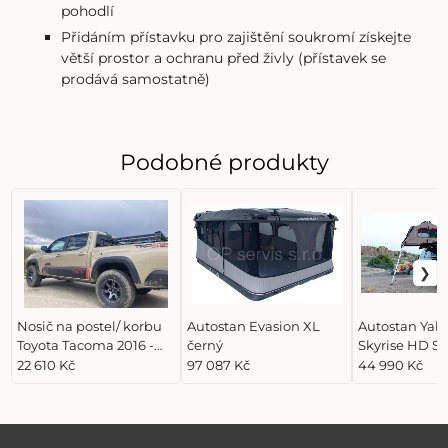
pohodlí
Přidáním přístavku pro zajištění soukromí získejte
větší prostor a ochranu před živly (přístavek se
prodává samostatně)
Podobné produkty
Nosič na postel/ korbu
Autostan Evasion XL
Autostan Yak
Toyota Tacoma 2016 -
černý
Skyrise HD S
nízký, namontovaný na
22 610 Kč
97 087 Kč
44 990 Kč
bocích